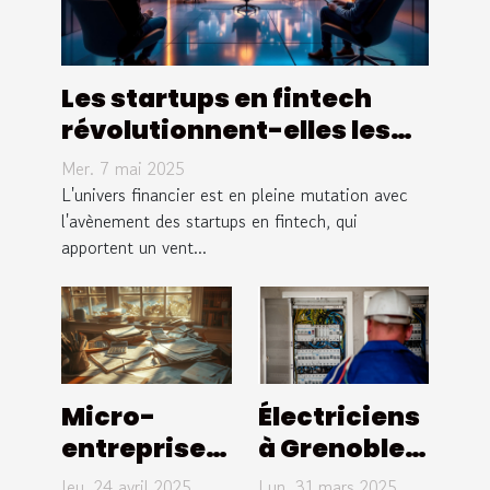
Les startups en fintech
révolutionnent-elles les
services financiers
Mer. 7 mai 2025
L'univers financier est en pleine mutation avec
l'avènement des startups en fintech, qui
apportent un vent...
Micro-
Électriciens
entreprises
à Grenoble :
et fiscalité
l'entreprise
Jeu. 24 avril 2025
Lun. 31 mars 2025