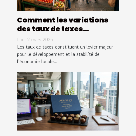
Comment les variations
des taux de taxes
influencent-elles
Lun. 2 mars 2026
l'économie locale ?
Les taux de taxes constituent un levier majeur
pour le développement et la stabilité de
l’économie locale....