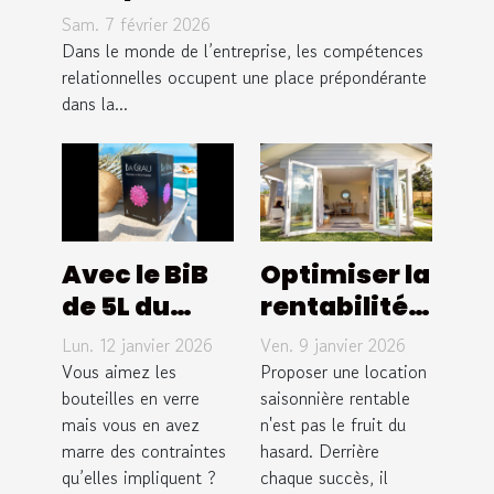
relationnelles renforcent-
Sam. 7 février 2026
elles le leadership en
Dans le monde de l’entreprise, les compétences
entreprise ?
relationnelles occupent une place prépondérante
dans la...
Avec le BiB
Optimiser la
de 5L du
rentabilité
Domaine
de votre
Lun. 12 janvier 2026
Ven. 9 janvier 2026
Bagrau,
location
Vous aimez les
Proposer une location
oubliez les
bouteilles en verre
saisonnière
saisonnière rentable
mais vous en avez
n'est pas le fruit du
contraintes
: Stratégies
marre des contraintes
hasard. Derrière
de la
clés
qu’elles impliquent ?
chaque succès, il