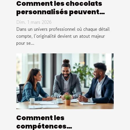
Comment les chocolats
personnalisés peuvent
transformer votre
Dim. 1 mars 2026
communication
Dans un univers professionnel où chaque détail
d'entreprise ?
compte, l’originalité devient un atout majeur
pour se...
Comment les
compétences