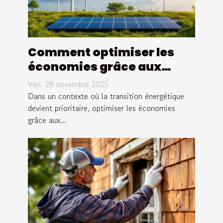
Comment optimiser les
économies grâce aux
systèmes énergétiques
Ven. 28 novembre 2025
renouvelables ?
Dans un contexte où la transition énergétique
devient prioritaire, optimiser les économies
grâce aux...