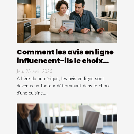
Comment les avis en ligne
influencent-ils le choix
d'une cuisine ?
Jeu. 23 avril 2026
À l’ère du numérique, les avis en ligne sont
devenus un facteur déterminant dans le choix
d'une cuisine....