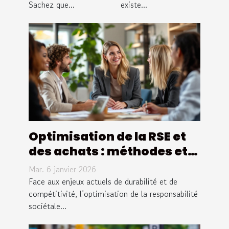
bouteille en
Sachez que...
existe...
verre !
Optimisation de la RSE et
des achats : méthodes et
avantages pour les
Mar. 6 janvier 2026
entreprises
Face aux enjeux actuels de durabilité et de
compétitivité, l’optimisation de la responsabilité
sociétale...