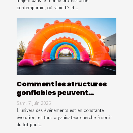
majeur dans le monde professionnel
contemporain, où rapidité et...
Comment les structures
gonflables peuvent
booster votre visibilité
Sam. 7 juin 2025
lors d'événements
L’univers des événements est en constante
évolution, et tout organisateur cherche à sortir
du lot pour...