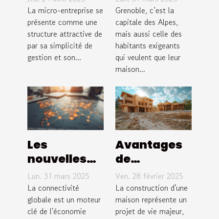
conseils
KPC Elec
La micro-entreprise se
Grenoble, c’est la
pour
présente comme une
possède les
capitale des Alpes,
structure attractive de
mais aussi celle des
optimiser
meilleurs !
par sa simplicité de
habitants exigeants
sa
gestion et son...
qui veulent que leur
déclaration
maison...
de revenus
en 2023
Les
Avantages
nouvelles
de
routes de la
construire
Lun. 31 mars 2025
Ven. 28 février 2025
soie
votre
La connectivité
La construction d'une
Initiative
globale est un moteur
maison en
maison représente un
clé de l'économie
projet de vie majeur,
mondiale et
bois avec un