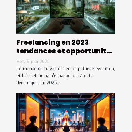
Freelancing en 2023
tendances et opportunités
dans un marché
Ven. 9 mai 2025
dynamique
Le monde du travail est en perpétuelle évolution,
et le freelancing n'échappe pas à cette
dynamique. En 2023...