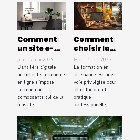
Comment
Comment
un site e-
choisir la
commerce
bonne
Jeu. 15 mai 2025
Mar. 13 mai 2025
sur mesure
formation
Dans l'ère digitale
La formation en
peut
actuelle, le commerce
en
alternance est une
en ligne s'impose
voie privilégiée pour
dynamiser
alternance
comme une
allier théorie et
vos ventes
pour votre
composante clé de la
pratique
en ligne
carrière
réussite...
professionnelle,...