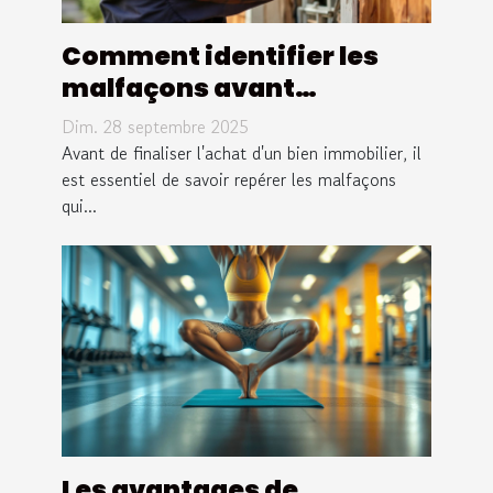
Comment identifier les
malfaçons avant
d'acheter un bien
Dim. 28 septembre 2025
immobilier ?
Avant de finaliser l'achat d'un bien immobilier, il
est essentiel de savoir repérer les malfaçons
qui...
Les avantages de