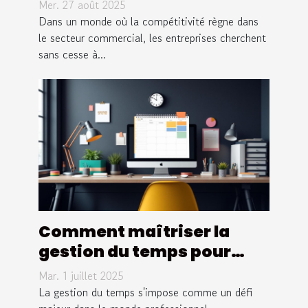
transforment le secteur
Mer. 27 août 2025
commercial ?
Dans un monde où la compétitivité règne dans
le secteur commercial, les entreprises cherchent
sans cesse à...
Comment maîtriser la
gestion du temps pour
booster votre efficacité
Mar. 1 juillet 2025
professionnelle ?
La gestion du temps s'impose comme un défi