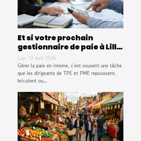
Et si votre prochain
gestionnaire de paie à Lille
était Equation Paie ?
Lun. 13 avril 2026
Gérer la paie en interne, c'est souvent une tâche
que les dirigeants de TPE et PME repoussent,
bricolent ou...