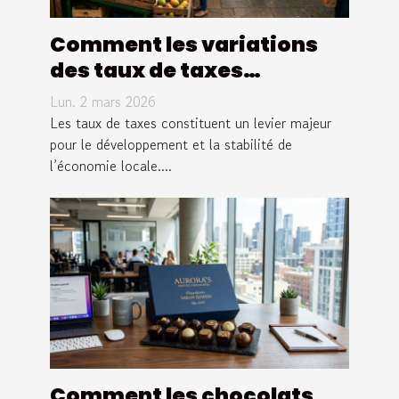
Comment les variations
des taux de taxes
influencent-elles
Lun. 2 mars 2026
l'économie locale ?
Les taux de taxes constituent un levier majeur
pour le développement et la stabilité de
l’économie locale....
Comment les chocolats