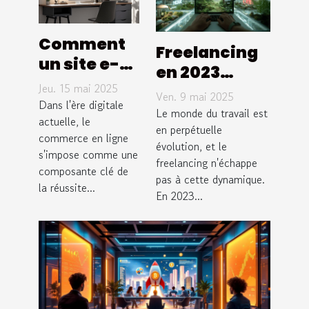
Comment
Freelancing
un site e-
en 2023
commerce
Jeu. 15 mai 2025
tendances et
Ven. 9 mai 2025
sur mesure
Dans l'ère digitale
opportunités
Le monde du travail est
peut
actuelle, le
dans un
en perpétuelle
commerce en ligne
dynamiser
évolution, et le
marché
s'impose comme une
vos ventes
freelancing n'échappe
dynamique
composante clé de
pas à cette dynamique.
en ligne
la réussite...
En 2023...