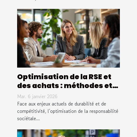
verre !
Optimisation de la RSE et
des achats : méthodes et
avantages pour les
Mar. 6 janvier 2026
entreprises
Face aux enjeux actuels de durabilité et de
compétitivité, l’optimisation de la responsabilité
sociétale...