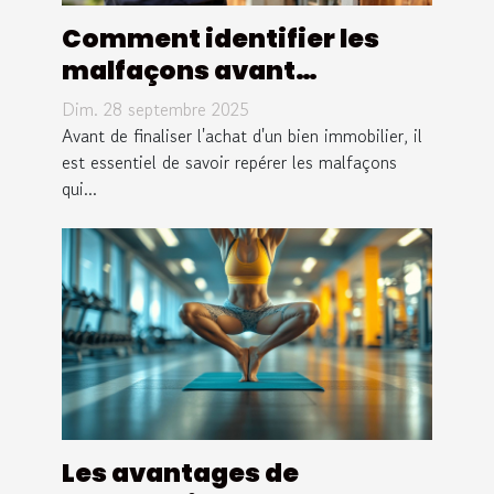
Comment identifier les
malfaçons avant
d'acheter un bien
Dim. 28 septembre 2025
immobilier ?
Avant de finaliser l'achat d'un bien immobilier, il
est essentiel de savoir repérer les malfaçons
qui...
Les avantages de