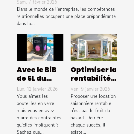
Sam. 7 février 2026
elles le leadership en
Dans le monde de l’entreprise, les compétences
entreprise ?
relationnelles occupent une place prépondérante
dans la...
Avec le BiB
Optimiser la
de 5L du
rentabilité
Domaine
de votre
Lun. 12 janvier 2026
Ven. 9 janvier 2026
Bagrau,
location
Vous aimez les
Proposer une location
oubliez les
bouteilles en verre
saisonnière
saisonnière rentable
mais vous en avez
n'est pas le fruit du
contraintes
: Stratégies
marre des contraintes
hasard. Derrière
de la
clés
qu’elles impliquent ?
chaque succès, il
bouteille en
Sachez que...
existe...