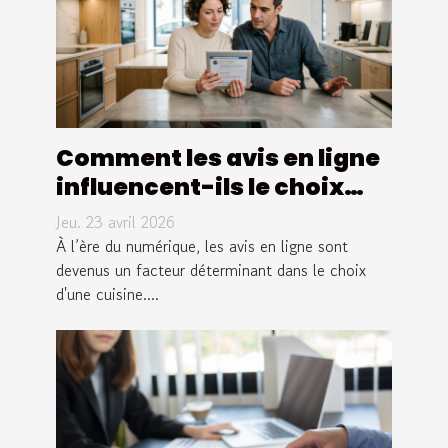
Comment les avis en ligne
influencent-ils le choix
d'une cuisine ?
Jeu. 23 avril 2026
À l’ère du numérique, les avis en ligne sont
devenus un facteur déterminant dans le choix
d'une cuisine....