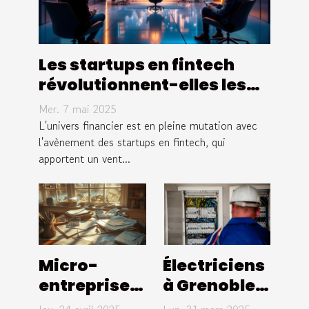
Les startups en fintech
révolutionnent-elles les
services financiers
Mer. 7 mai 2025
L'univers financier est en pleine mutation avec
l'avènement des startups en fintech, qui
apportent un vent...
Micro-
Électriciens
entreprises
à Grenoble :
et fiscalité
l'entreprise