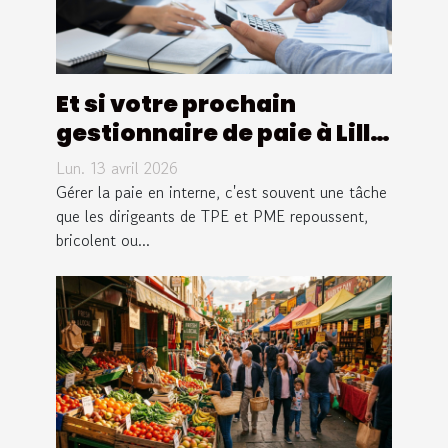
Et si votre prochain
gestionnaire de paie à Lille
était Equation Paie ?
Lun. 13 avril 2026
Gérer la paie en interne, c'est souvent une tâche
que les dirigeants de TPE et PME repoussent,
bricolent ou...