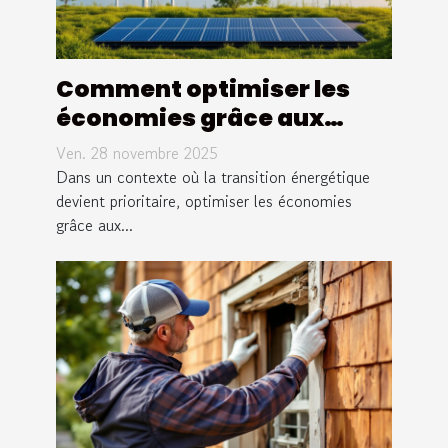
Comment optimiser les
économies grâce aux
systèmes énergétiques
Ven. 28 novembre 2025
renouvelables ?
Dans un contexte où la transition énergétique
devient prioritaire, optimiser les économies
grâce aux...