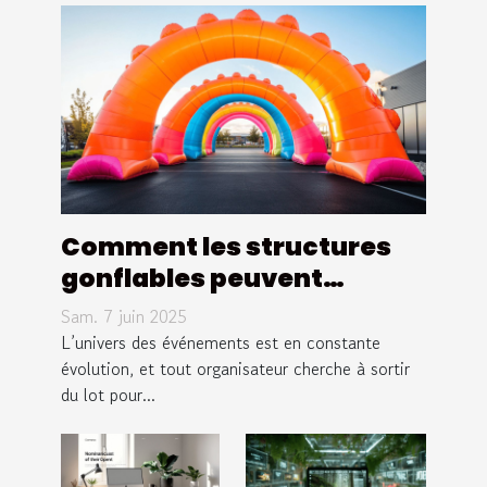
Comment les structures
gonflables peuvent
booster votre visibilité
Sam. 7 juin 2025
lors d'événements
L’univers des événements est en constante
évolution, et tout organisateur cherche à sortir
du lot pour...