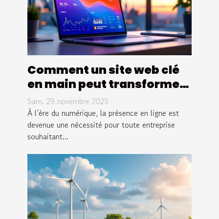
Comment un site web clé
en main peut transformer
votre entreprise ?
Sam. 29 novembre 2025
À l’ère du numérique, la présence en ligne est
devenue une nécessité pour toute entreprise
souhaitant...