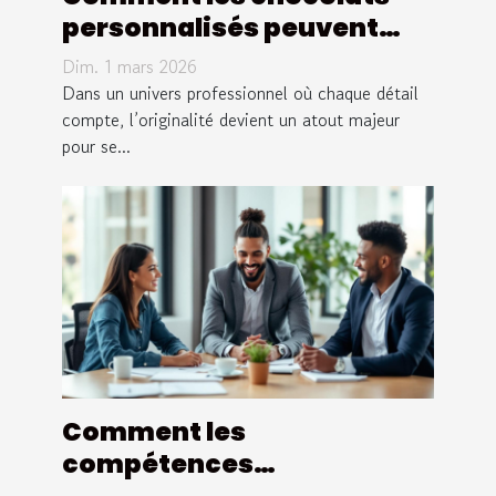
personnalisés peuvent
transformer votre
Dim. 1 mars 2026
communication
Dans un univers professionnel où chaque détail
d'entreprise ?
compte, l’originalité devient un atout majeur
pour se...
Comment les
compétences
relationnelles renforcent-