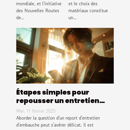
mondiale, et l'initiative
et le choix des
enjeux pour
diagnostic
des Nouvelles Routes
matériaux constitue
l'économie
rapide
de...
un...
européenne
Étapes simples pour
repousser un entretien
d'emploi sans enfreindre
Mar. 11 février 2025
les règles
Aborder la question d'un report d'entretien
d'embauche peut s'avérer délicat. Il est