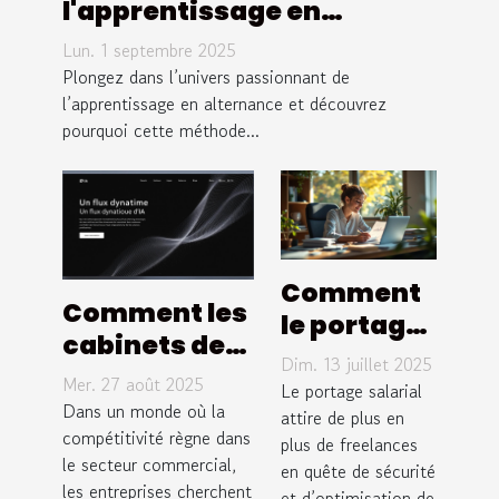
l'apprentissage en
alternance dans les
Lun. 1 septembre 2025
métiers du sport
Plongez dans l’univers passionnant de
l’apprentissage en alternance et découvrez
pourquoi cette méthode...
Comment
Comment les
le portage
cabinets de
salarial
Dim. 13 juillet 2025
recrutement
Mer. 27 août 2025
optimise-
Le portage salarial
transforment
Dans un monde où la
t-il vos
attire de plus en
le secteur
compétitivité règne dans
plus de freelances
revenus de
le secteur commercial,
commercial ?
en quête de sécurité
freelance ?
les entreprises cherchent
et d’optimisation de