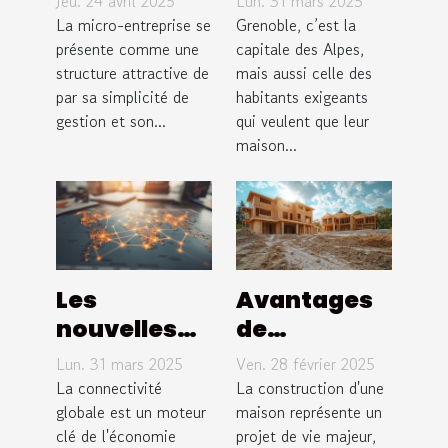
Jeu. 24 avril 2025
Lun. 31 mars 2025
conseils
KPC Elec
La micro-entreprise se
Grenoble, c’est la
pour
présente comme une
possède les
capitale des Alpes,
structure attractive de
mais aussi celle des
optimiser
meilleurs !
par sa simplicité de
habitants exigeants
sa
gestion et son...
qui veulent que leur
déclaration
maison...
de revenus
en 2023
Les
Avantages
nouvelles
de
routes de la
construire
Lun. 31 mars 2025
Ven. 28 février 2025
soie
votre
La connectivité
La construction d'une
Initiative
globale est un moteur
maison en
maison représente un
clé de l'économie
projet de vie majeur,
mondiale et
bois avec un