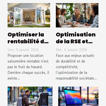
Optimiser la
Optimisation
rentabilité de
de la RSE et
votre location
des achats :
Ven. 9 janvier 2026
Mar. 6 janvier 2026
saisonnière :
méthodes et
Proposer une location
Face aux enjeux actuels
Stratégies
saisonnière rentable n'est
avantages
de durabilité et de
pas le fruit du hasard.
compétitivité,
clés
pour les
Derrière chaque succès, il
l’optimisation de la
entreprises
existe...
responsabilité sociétale...