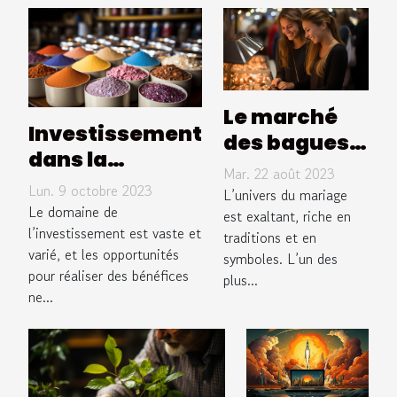
Le marché
Investissement
des bagues
dans la
de
Mar. 22 août 2023
peinture anti
Lun. 9 octobre 2023
fiançailles
L’univers du mariage
chaleur :
Le domaine de
en France
est exaltant, riche en
rentabilité et
l’investissement est vaste et
traditions et en
varié, et les opportunités
bénéfices
symboles. L’un des
pour réaliser des bénéfices
plus...
ne...