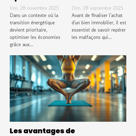
économies
malfaçons
Ven. 28 novembre 2025
Dim. 28 septembre 2025
grâce aux
avant
Dans un contexte où la
Avant de finaliser l'achat
systèmes
transition énergétique
d'acheter un
d'un bien immobilier, il est
devient prioritaire,
essentiel de savoir repérer
énergétiques
bien
optimiser les économies
les malfaçons qui...
renouvelables
immobilier ?
grâce aux...
?
Les avantages de