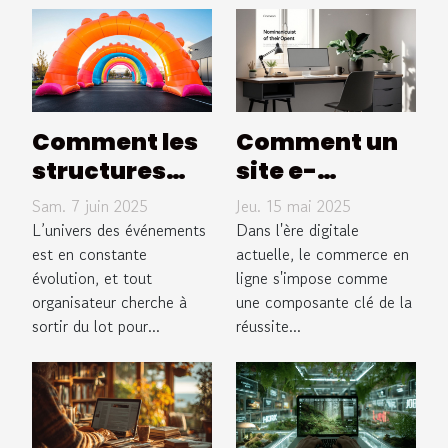
Comment les
Comment un
structures
site e-
gonflables
commerce
Sam. 7 juin 2025
Jeu. 15 mai 2025
peuvent
sur mesure
L’univers des événements
Dans l'ère digitale
booster votre
est en constante
peut
actuelle, le commerce en
évolution, et tout
ligne s'impose comme
visibilité lors
dynamiser
organisateur cherche à
une composante clé de la
d'événements
vos ventes en
sortir du lot pour...
réussite...
ligne