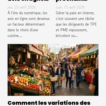
influencent-
gestionnaire
Jeu. 23 avril 2026
Lun. 13 avril 2026
ils le choix
de paie à Lille
À l’ère du numérique, les
Gérer la paie en interne,
d'une cuisine
avis en ligne sont devenus
était Equation
c'est souvent une tâche
un facteur déterminant
que les dirigeants de TPE
?
Paie ?
dans le choix d'une
et PME repoussent,
cuisine....
bricolent ou...
Comment les variations des