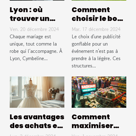
Lyon : où
Comment
trouver un
choisir le bon
magasin de
type de
Ven. 20 décembre 2024
Mar. 17 décembre 2024
robes de
publicité
Chaque mariage est
Le choix d'une publicité
mariée à la
unique, tout comme la
gonflable
gonflable pour un
robe qui l’accompagne. À
événement n'est pas à
hauteur de
pour votre
Lyon, Cymbeline...
prendre à la légère. Ces
votre jour
événement
structures...
unique ?
Les avantages
Comment
des achats en
maximiser
ligne pour la
vos