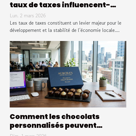
taux de taxes influencent-
elles l'économie locale ?
Lun. 2 mars 2026
Les taux de taxes constituent un levier majeur pour le
développement et la stabilité de l’économie locale....
Comment les chocolats
personnalisés peuvent
transformer votre