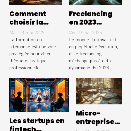
Comment
Freelancing
choisir la
en 2023
bonne
tendances et
Mar. 13 mai 2025
Ven. 9 mai 2025
formation en
opportunités
La formation en
Le monde du travail est
alternance
alternance est une voie
dans un
en perpétuelle évolution,
privilégiée pour allier
et le freelancing
pour votre
marché
théorie et pratique
n'échappe pas à cette
carrière
dynamique
professionnelle,...
dynamique. En 2023...
Micro-
Les startups en
entreprises
fintech
et fiscalité