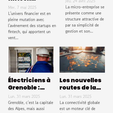
Jeu. 24 avril 2025
révolutionnent-
conseils
La micro-entreprise se
Mer. 7 mai 2025
elles les
pour
présente comme une
L'univers financier est en
structure attractive de
services
pleine mutation avec
optimiser
par sa simplicité de
l'avènement des startups en
financiers
sa
gestion et son...
fintech, qui apportent un
déclaration
vent...
de revenus
en 2023
Électriciens à
Les nouvelles
Grenoble :
routes de la
l'entreprise
soie Initiative
Lun. 31 mars 2025
Lun. 31 mars 2025
KPC Elec
mondiale et
Grenoble, c’est la capitale
La connectivité globale
possède les
des Alpes, mais aussi
enjeux pour
est un moteur clé de