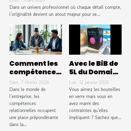
Dim. 1 mars 2026
communication d'entreprise ?
Dans un univers professionnel où chaque détail compte,
l’originalité devient un atout majeur pour se...
Comment les
Avec le BiB de
compétences
5L du Domaine
relationnelles
Bagrau,
Sam. 7 février 2026
Lun. 12 janvier 2026
renforcent-
oubliez les
Dans le monde de
Vous aimez les bouteilles
elles le
l’entreprise, les
contraintes
en verre mais vous en
compétences
avez marre des
leadership en
de la bouteille
relationnelles occupent
contraintes qu’elles
entreprise ?
en verre !
une place prépondérante
impliquent ? Sachez que...
dans la...