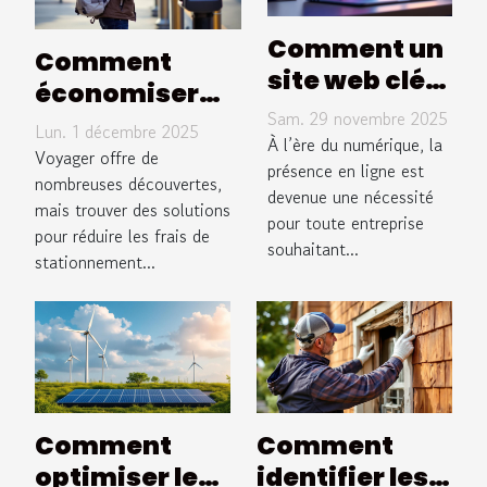
Comment un
Comment
site web clé
économiser
en main peut
Sam. 29 novembre 2025
sur le
Lun. 1 décembre 2025
transformer
À l’ère du numérique, la
stationnement
Voyager offre de
votre
présence en ligne est
lors de vos
nombreuses découvertes,
devenue une nécessité
entreprise ?
mais trouver des solutions
voyages ?
pour toute entreprise
pour réduire les frais de
souhaitant...
stationnement...
Comment
Comment
optimiser les
identifier les