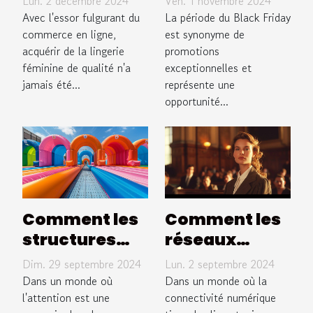
Lun. 2 décembre 2024
Ven. 1 novembre 2024
lingerie
économies
Avec l'essor fulgurant du
La période du Black Friday
féminine de
commerce en ligne,
durant la
est synonyme de
acquérir de la lingerie
promotions
qualité
semaine du
féminine de qualité n'a
exceptionnelles et
Black Friday
jamais été...
représente une
opportunité...
Comment les
Comment les
structures
réseaux
gonflables
sociaux
Dim. 29 septembre 2024
Lun. 2 septembre 2024
améliorent-
influencent la
Dans un monde où
Dans un monde où la
elles la
l'attention est une
justice dans le
connectivité numérique