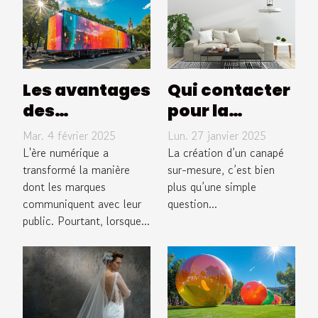
Les avantages
Qui contacter
des
pour la
structures
création d’un
Mar. 4 février 2025
Lun. 27 janvier 2025
publicitaires
canapé sur-
L'ère numérique a
La création d’un canapé
mobiles pour
transformé la manière
mesure à
sur-mesure, c’est bien
dont les marques
plus qu’une simple
les
Narbonne ?
communiquent avec leur
question...
événements
public. Pourtant, lorsque...
extérieurs