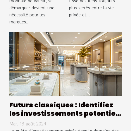
monnaie de valeur, se
tisse des liens toujours
visibilité des
monde du
démarquer devient une
plus serrés entre la vie
marques ?
travail
nécessité pour les
privée et...
marques...
Futurs classiques : Identifiez
les investissements potentiels
dans les accessoires de luxe
Mar. 13 août 2024
La quête d'investissements avisés dans le domaine des