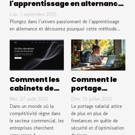
l'apprentissage en alternance
dans les métiers du sport
Lun. 1 septembre 2025
Plongez dans l’univers passionnant de l’apprentissage
en alternance et découvrez pourquoi cette méthode...
Comment les
Comment le
cabinets de
portage
recrutement
salarial
Mer. 27 août 2025
Dim. 13 juillet 2025
transforment
optimise-t-il
Dans un monde où la
Le portage salarial attire
le secteur
compétitivité règne dans
vos revenus
de plus en plus de
le secteur commercial, les
freelances en quête de
commercial ?
de freelance ?
entreprises cherchent
sécurité et d’optimisation
sans cesse à...
de leurs...