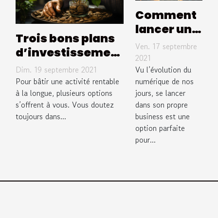
Comment
lancer un
Trois bons plans
business
Ven. 17 septembre
d’investissement
rentable
2021
en 2021
Dim. 19 septembre 2021
sur
Vu l’évolution du
Pour bâtir une activité rentable
numérique de nos
internet ?
à la longue, plusieurs options
jours, se lancer
s’offrent à vous. Vous doutez
dans son propre
toujours dans...
business est une
option parfaite
pour...