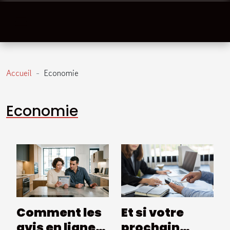
Accueil
Economie
Economie
Comment les
Et si votre
avis en ligne
prochain