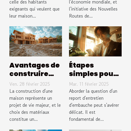
celle des habitants
l'économie mondiale, et
meilleurs !
l'économie
exigeants qui veulent que
l'initiative des Nouvelles
européenne
leur maison...
Routes de...
Avantages de
Étapes
construire
simples pour
votre maison
repousser un
Ven. 28 février 2025
Mar. 11 février 2025
en bois avec
entretien
La construction d'une
Aborder la question d'un
un diagnostic
maison représente un
d'emploi sans
report d'entretien
projet de vie majeur, et le
d'embauche peut s'avérer
rapide
enfreindre les
choix des matériaux
délicat. Il est
règles
constitue un...
fondamental de...