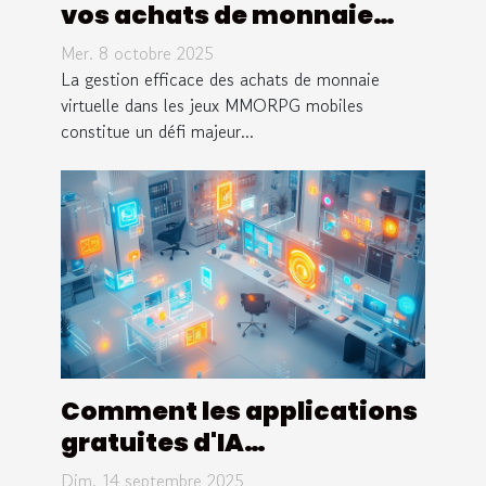
vos achats de monnaie
virtuelle pour jeux
Mer. 8 octobre 2025
MMORPG mobiles
La gestion efficace des achats de monnaie
virtuelle dans les jeux MMORPG mobiles
constitue un défi majeur...
Comment les applications
gratuites d'IA
transforment-elles notre
Dim. 14 septembre 2025