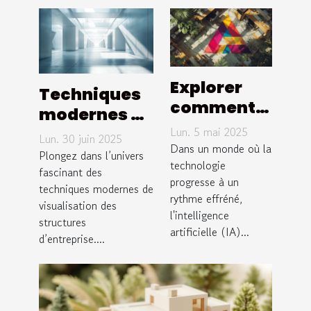
Explorer
Techniques
comment
modernes de
l'IA
Lun. 5 mai 2025
visualisation
Lun. 30 juin 2025
transforme
Dans un monde où la
des
Plongez dans l’univers
la création
technologie
structures
fascinant des
progresse à un
de logos et
techniques modernes de
d'entreprise
rythme effréné,
d'images
visualisation des
l'intelligence
structures
visuelles
artificielle (IA)...
d’entreprise....