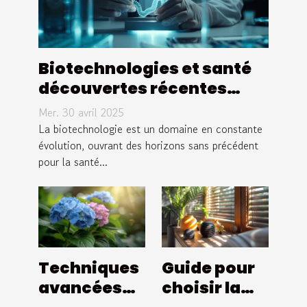
Biotechnologies et santé
découvertes récentes
prometteuses pour
Mer. 30 avril 2025
l'avenir médical
La biotechnologie est un domaine en constante
évolution, ouvrant des horizons sans précédent
pour la santé...
Techniques
Guide pour
avancées
choisir la