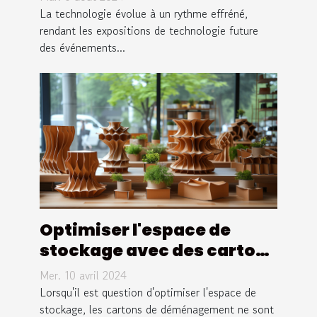
technologie future
La technologie évolue à un rythme effréné,
rendant les expositions de technologie future
des événements...
Optimiser l'espace de
stockage avec des cartons
de déménagement
Mer. 10 avril 2024
innovants
Lorsqu'il est question d'optimiser l'espace de
stockage, les cartons de déménagement ne sont