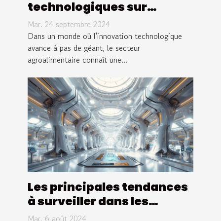
technologiques sur
l'efficacité
Mar. 24 septembre 2024
agroalimentaire
Dans un monde où l'innovation technologique
avance à pas de géant, le secteur
agroalimentaire connaît une...
Les principales tendances
à surveiller dans les
expositions de
Mar. 6 août 2024