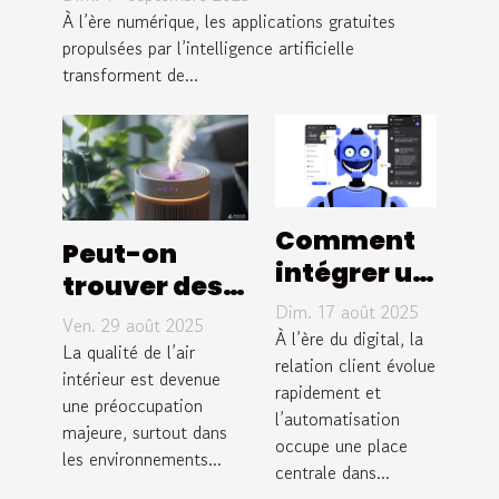
quotidien ?
À l’ère numérique, les applications gratuites
propulsées par l’intelligence artificielle
transforment de...
Comment
Peut-on
intégrer un
trouver des
chatbot à
Dim. 17 août 2025
alternatives
Ven. 29 août 2025
votre
À l’ère du digital, la
durables aux
La qualité de l’air
stratégie
relation client évolue
purificateurs
intérieur est devenue
rapidement et
de service
une préoccupation
d'air
l’automatisation
client ?
majeure, surtout dans
traditionnels
occupe une place
les environnements...
centrale dans...
?