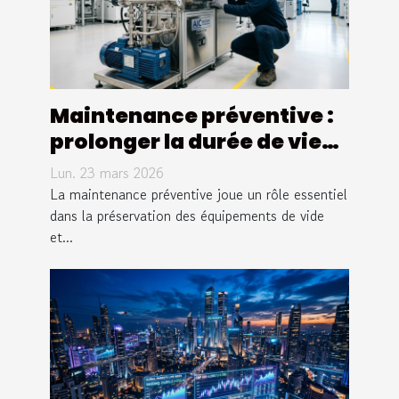
Maintenance préventive :
prolonger la durée de vie
de vos équipements de
Lun. 23 mars 2026
vide
La maintenance préventive joue un rôle essentiel
dans la préservation des équipements de vide
et...