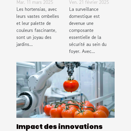
pour
meilleure
Mar. 11 mars 2025
Ven. 21 février 2025
combattre
caméra
Les hortensias, avec
La surveillance
les
leurs vastes ombelles
discrète
domestique est
et leur palette de
devenue une
maladies
pour la
couleurs fascinante,
composante
des
surveillance
sont un joyau des
essentielle de la
hortensias
domestique
jardins...
sécurité au sein du
foyer. Avec...
Impact des innovations