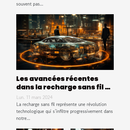
souvent pas...
Les avancées récentes
dans la recharge sans fil et
leurs implications pour
Lun. 11 mars 2024
l'avenir de la mobilité
La recharge sans fil représente une révolution
urbaine
technologique qui s’infiltre progressivement dans
notre...