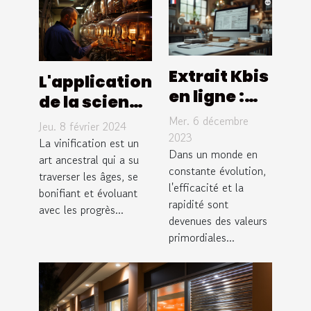
Extrait Kbis
L'application
en ligne :
de la science
une
et de la
Mer. 6 décembre
Jeu. 8 février 2024
solution
2023
technologie
La vinification est un
pour
Dans un monde en
dans la
art ancestral qui a su
constante évolution,
gagner du
traverser les âges, se
vinification
l'efficacité et la
bonifiant et évoluant
temps
moderne
rapidité sont
avec les progrès...
devenues des valeurs
primordiales...