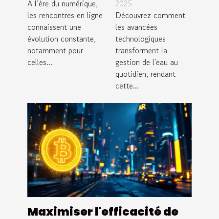
actuelles
dans le
À l’ère du numérique,
2025
dans les
les rencontres en ligne
traitement
Découvrez comment
connaissent une
les avancées
rencontres
de l'eau
évolution constante,
technologiques
en ligne non
améliorent-
notamment pour
transforment la
sérieuses
elles votre
celles...
gestion de l'eau au
quotidien ?
quotidien, rendant
cette...
Maximiser l'efficacité de