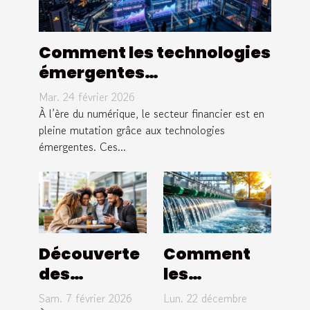
Comment les technologies
émergentes
transforment-elles le
Mar. 24 février 2026
secteur financier ?
À l’ère du numérique, le secteur financier est en
pleine mutation grâce aux technologies
émergentes. Ces...
Découverte
Comment
des
les
tendances
innovations
Sam. 7 février 2026
Lun. 22 décembre