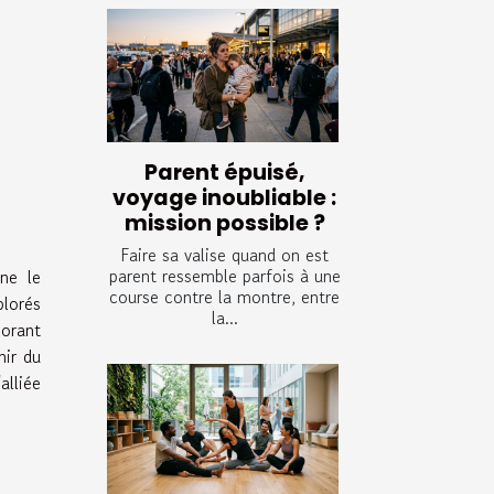
Parent épuisé,
voyage inoubliable :
mission possible ?
Faire sa valise quand on est
parent ressemble parfois à une
nne le
course contre la montre, entre
plorés
la...
orant
nir du
alliée