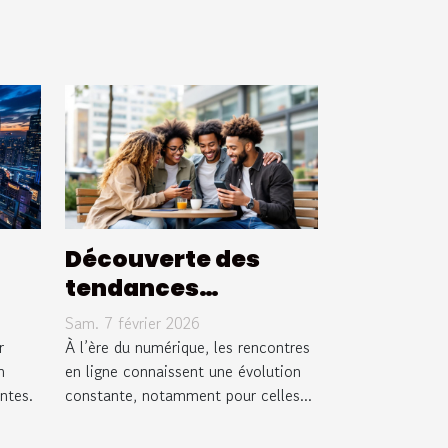
Découverte des
tendances
actuelles dans les
Sam. 7 février 2026
les
rencontres en ligne
r
À l’ère du numérique, les rencontres
ier
n
non sérieuses
en ligne connaissent une évolution
ntes.
constante, notamment pour celles...