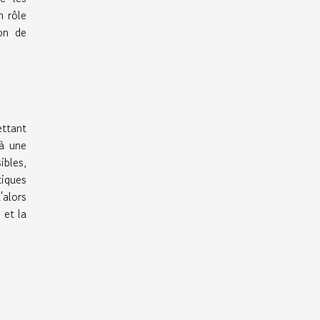
n rôle
ion de
ettant
 à une
ibles,
tiques
'alors
 et la