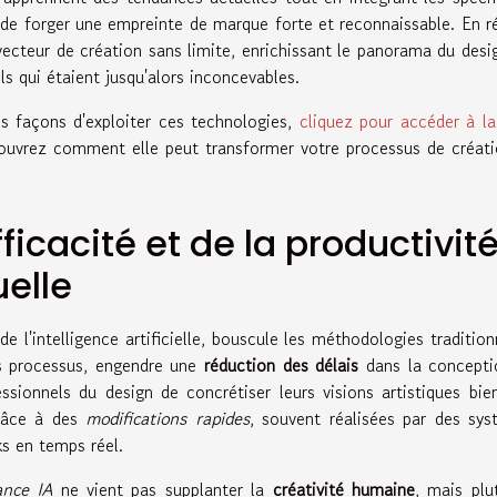
de forger une empreinte de marque forte et reconnaissable. En ré
un vecteur de création sans limite, enrichissant le panorama du desi
ls qui étaient jusqu'alors inconcevables.
s façons d'exploiter ces technologies,
cliquez pour accéder à l
couvrez comment elle peut transformer votre processus de créat
fficacité et de la productivit
uelle
 l'intelligence artificielle, bouscule les méthodologies tradition
les processus, engendre une
réduction des délais
dans la concepti
ssionnels du design de concrétiser leurs visions artistiques bie
grâce à des
modifications rapides
, souvent réalisées par des sy
s en temps réel.
ance IA
ne vient pas supplanter la
créativité humaine
, mais plu