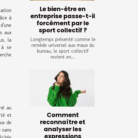
Le bien-être en
sation
entreprise passe-t-il
râce à
forcément par le
 d'une
sport collectif ?
es aux
Longtemps présenté comme le
us, la
remède universel aux maux du
 à se
bureau, le sport collectif
herche
revient en...
imé au
Comment
ité et
reconnaître et
aux de
analyser les
e sans
expressions
icités