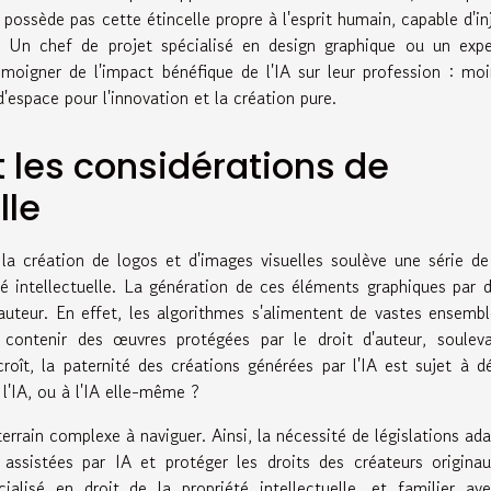
ne possède pas cette étincelle propre à l'esprit humain, capable d'in
if. Un chef de projet spécialisé en design graphique ou un exp
émoigner de l'impact bénéfique de l'IA sur leur profession : mo
'espace pour l'innovation et la création pure.
t les considérations de
lle
ns la création de logos et d'images visuelles soulève une série de
té intellectuelle. La génération de ces éléments graphiques par 
'auteur. En effet, les algorithmes s'alimentent de vastes ensemb
 contenir des œuvres protégées par le droit d'auteur, souleva
roît, la paternité des créations générées par l'IA est sujet à d
 l'IA, ou à l'IA elle-même ?
errain complexe à naviguer. Ainsi, la nécessité de législations ad
 assistées par IA et protéger les droits des créateurs origina
écialisé en droit de la propriété intellectuelle, et familier av