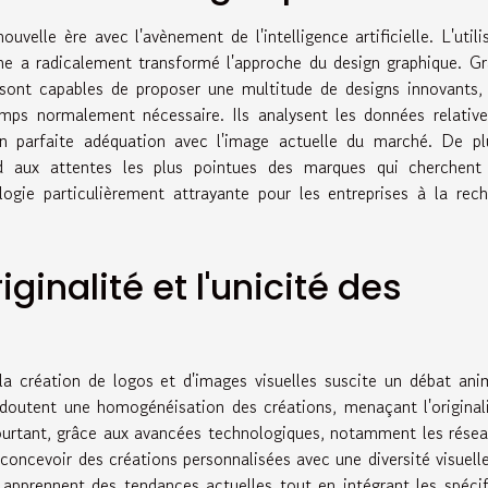
elle ère avec l'avènement de l'intelligence artificielle. L'utili
he a radicalement transformé l'approche du design graphique. G
 sont capables de proposer une multitude de designs innovants,
emps normalement nécessaire. Ils analysent les données relativ
en parfaite adéquation avec l'image actuelle du marché. De pl
ond aux attentes les plus pointues des marques qui cherchent
ogie particulièrement attrayante pour les entreprises à la rec
riginalité et l'unicité des
ns la création de logos et d'images visuelles suscite un débat an
doutent une homogénéisation des créations, menaçant l'original
 Pourtant, grâce aux avancées technologiques, notamment les rése
e concevoir des créations personnalisées avec une diversité visuell
le apprennent des tendances actuelles tout en intégrant les spécif