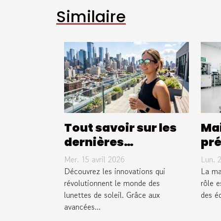
Similaire
Tout savoir sur les
Ma
dernières
pré
technologies en
pro
Mer. 15 avril 2026
Lun. 
lunettes de soleil
de 
Découvrez les innovations qui
La ma
révolutionnent le monde des
éq
rôle e
lunettes de soleil. Grâce aux
des éq
vid
avancées...