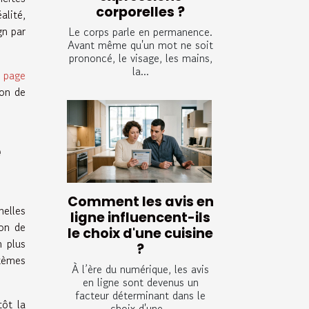
corporelles ?
alité,
gn par
Le corps parle en permanence.
Avant même qu'un mot ne soit
prononcé, le visage, les mains,
la...
a page
ion de
é
Comment les avis en
nelles
ligne influencent-ils
on de
le choix d'une cuisine
n plus
?
stèmes
À l’ère du numérique, les avis
en ligne sont devenus un
facteur déterminant dans le
tôt la
choix d'une...