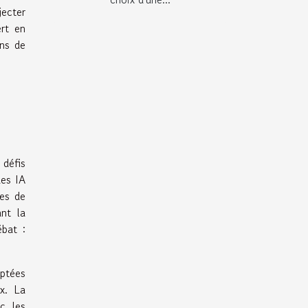
jecter
ert en
ins de
 défis
des IA
les de
nt la
ébat :
aptées
ux. La
ec les