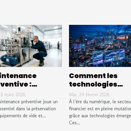
intenance
Comment les
ventive :
technologies
longer la durée
émergentes
23 mars 2026
Mar. 24 février 2026
vie de vos
transforment-el
intenance préventive joue un
À l’ère du numérique, le secteu
uipements de
ssentiel dans la préservation
le secteur financ
financier est en pleine mutatio
uipements de vide et...
grâce aux technologies émerge
e
?
Ces...