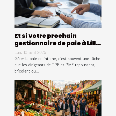
Et si votre prochain
gestionnaire de paie à Lille
était Equation Paie ?
Lun. 13 avril 2026
Gérer la paie en interne, c'est souvent une tâche
que les dirigeants de TPE et PME repoussent,
bricolent ou...