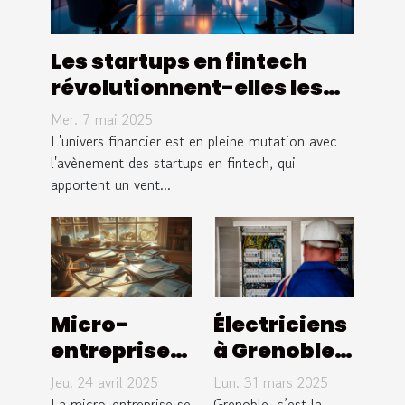
Les startups en fintech
révolutionnent-elles les
services financiers
Mer. 7 mai 2025
L'univers financier est en pleine mutation avec
l'avènement des startups en fintech, qui
apportent un vent...
Micro-
Électriciens
entreprises
à Grenoble :
et fiscalité
l'entreprise
Jeu. 24 avril 2025
Lun. 31 mars 2025
conseils
KPC Elec
La micro-entreprise se
Grenoble, c’est la