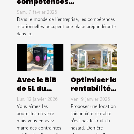
compétences
relationnelles renforcent-
Sam. 7 février 2026
elles le leadership en
Dans le monde de l’entreprise, les compétences
entreprise ?
relationnelles occupent une place prépondérante
dans la...
Avec le BiB
Optimiser la
de 5L du
rentabilité
Domaine
de votre
Lun. 12 janvier 2026
Ven. 9 janvier 2026
Bagrau,
location
Vous aimez les
Proposer une location
oubliez les
bouteilles en verre
saisonnière
saisonnière rentable
mais vous en avez
n'est pas le fruit du
contraintes
: Stratégies
marre des contraintes
hasard. Derrière
de la
clés