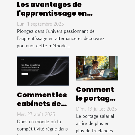
Les avantages de
l'apprentissage en
alternance dans les
Lun. 1 septembre 2025
métiers du sport
Plongez dans l’univers passionnant de
l’apprentissage en alternance et découvrez
pourquoi cette méthode...
Comment
Comment les
le portage
cabinets de
salarial
Dim. 13 juillet 2025
recrutement
Mer. 27 août 2025
optimise-
Le portage salarial
transforment
Dans un monde où la
t-il vos
attire de plus en
le secteur
compétitivité règne dans
plus de freelances
revenus de