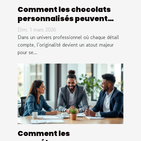
Comment les chocolats
personnalisés peuvent
transformer votre
Dim. 1 mars 2026
communication
Dans un univers professionnel où chaque détail
d'entreprise ?
compte, l’originalité devient un atout majeur
pour se...
Comment les