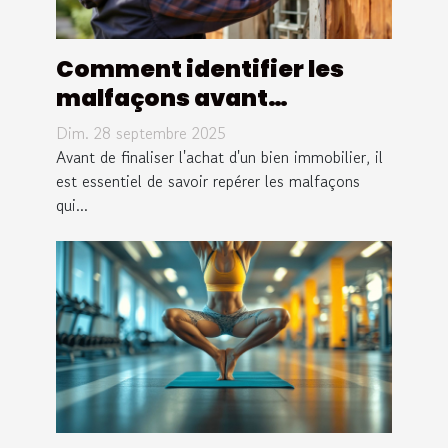
Comment identifier les
malfaçons avant
d'acheter un bien
Dim. 28 septembre 2025
immobilier ?
Avant de finaliser l'achat d'un bien immobilier, il
est essentiel de savoir repérer les malfaçons
qui...