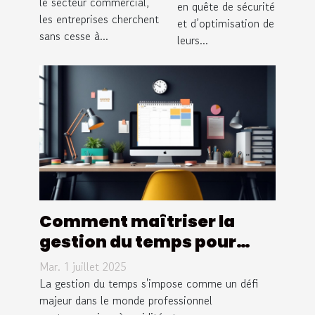
le secteur commercial,
commercial ?
en quête de sécurité
freelance ?
les entreprises cherchent
et d’optimisation de
sans cesse à...
leurs...
Comment maîtriser la
gestion du temps pour
booster votre efficacité
Mar. 1 juillet 2025
professionnelle ?
La gestion du temps s'impose comme un défi
majeur dans le monde professionnel