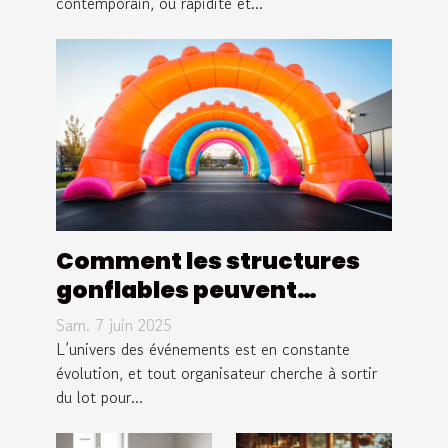
contemporain, où rapidité et...
Comment les structures
gonflables peuvent
booster votre visibilité
Sam. 7 juin 2025
lors d'événements
L’univers des événements est en constante
évolution, et tout organisateur cherche à sortir
du lot pour...