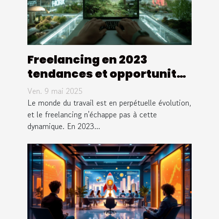
Freelancing en 2023
tendances et opportunités
dans un marché
Ven. 9 mai 2025
dynamique
Le monde du travail est en perpétuelle évolution,
et le freelancing n'échappe pas à cette
dynamique. En 2023...