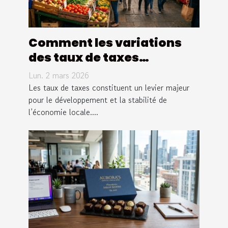
Comment les variations
des taux de taxes
influencent-elles
Lun. 2 mars 2026
l'économie locale ?
Les taux de taxes constituent un levier majeur
pour le développement et la stabilité de
l’économie locale....