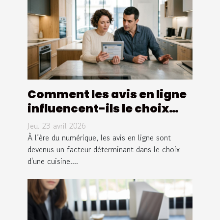
Comment les avis en ligne
influencent-ils le choix
d'une cuisine ?
Jeu. 23 avril 2026
À l’ère du numérique, les avis en ligne sont
devenus un facteur déterminant dans le choix
d'une cuisine....