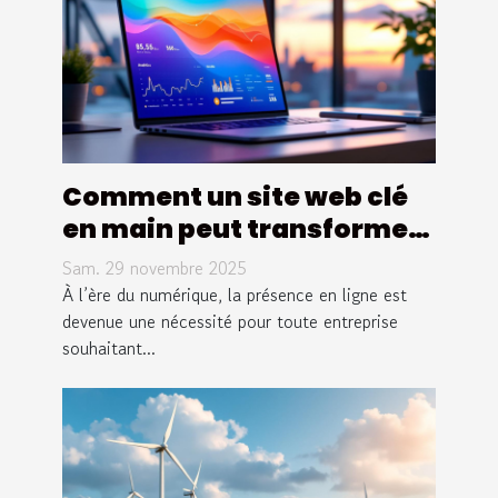
Comment un site web clé
en main peut transformer
votre entreprise ?
Sam. 29 novembre 2025
À l’ère du numérique, la présence en ligne est
devenue une nécessité pour toute entreprise
souhaitant...