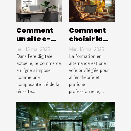
Comment
Comment
un site e-
choisir la
commerce
bonne
Jeu. 15 mai 2025
Mar. 13 mai 2025
sur mesure
formation
Dans l'ère digitale
La formation en
peut
actuelle, le commerce
en
alternance est une
en ligne s'impose
voie privilégiée pour
dynamiser
alternance
comme une
allier théorie et
vos ventes
pour votre
composante clé de la
pratique
en ligne
carrière
réussite...
professionnelle,...