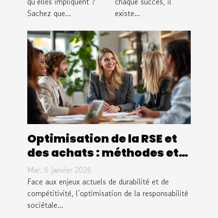
qu’elles impliquent ?
chaque succès, il
bouteille en
Sachez que...
existe...
verre !
Optimisation de la RSE et
des achats : méthodes et
avantages pour les
Mar. 6 janvier 2026
entreprises
Face aux enjeux actuels de durabilité et de
compétitivité, l’optimisation de la responsabilité
sociétale...