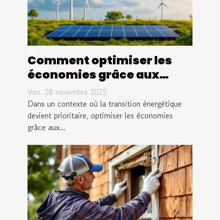
Comment optimiser les
économies grâce aux
systèmes énergétiques
Ven. 28 novembre 2025
renouvelables ?
Dans un contexte où la transition énergétique
devient prioritaire, optimiser les économies
grâce aux...