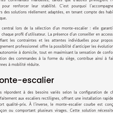
pour renforcer leur stabilité. C’est pourquoi l’accompagn
ers des solutions réellement adaptées, en tenant compte des hab
que.
central lors de la sélection d’un monte-escalier : elle garant
 chaque profil d’utilisateur. La présence d’un conseiller en accessi
fiant les contraintes et les attentes individuelles pour propo
ment professionnel offre la possibilité d’anticiper les évolutio
’autonomie à domicile, tout en maximisant la sensation de confo
ration des commandes à la forme du siège, contribue ainsi à fa
nnes à mobilité réduite.
monte-escalier
rs répondent à des besoins variés selon la configuration de c
aitement aux escaliers rectilignes, offrant une installation rapid
rt qualité-prix. À l’inverse, le monte-escalier courbe est con
çon ou comportant plusieurs virages. Cette solution nécessit