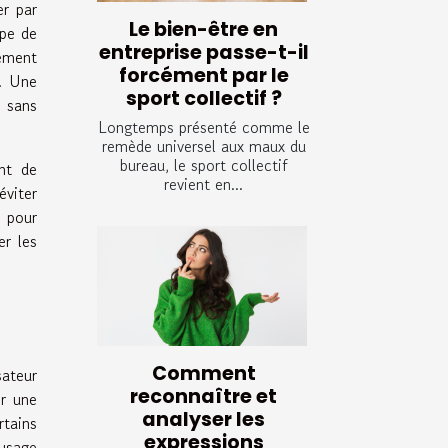
er par
Le bien-être en
ype de
entreprise passe-t-il
lement
forcément par le
e. Une
sport collectif ?
a sans
Longtemps présenté comme le
remède universel aux maux du
bureau, le sport collectif
int de
revient en...
éviter
e pour
er les
Comment
sateur
reconnaître et
ir une
analyser les
tains
expressions
’usage