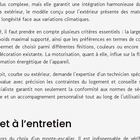
plus complexe, mais elle garantit une intégration harmonieuse d
 extérieur, le modèle conçu pour l’extérieur présente des mat
 longévité face aux variations climatiques.
 il faut prendre en compte plusieurs critères essentiels : la larg
le poids maximal supporté, ainsi que les préférences en termes de c
permet de choisir parmi différentes finitions, couleurs ou encore
décoration existante. La motorisation, quant à elle, influe sur la fl
ation énergétique de l’appareil.
roit, courbe ou extérieur, demande l’expertise d’un technicien spéc
alue avec précision les contraintes du logement et conseille 
cialiste garantit non seulement la conformité aux normes de sé
e et un accompagnement personnalisé tout au long de l’utilisat
et à l’entretien
rs du choix d’un monte-escalier. Il est indispensable de vérif