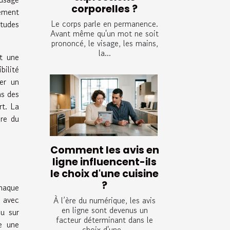
corporelles ?
ement
Le corps parle en permanence.
itudes
Avant même qu'un mot ne soit
prononcé, le visage, les mains,
la...
it une
bilité
ser un
ns des
rt. La
ire du
Comment les avis en
ligne influencent-ils
le choix d'une cuisine
?
haque
e avec
À l’ère du numérique, les avis
en ligne sont devenus un
çu sur
facteur déterminant dans le
e une
choix d'une...