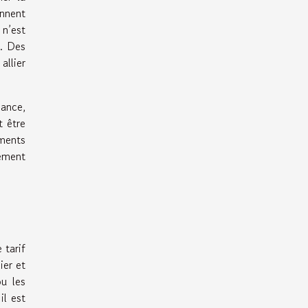
ennent
 n’est
r. Des
allier
nance,
t être
ements
pement
 tarif
ier et
ou les
il est