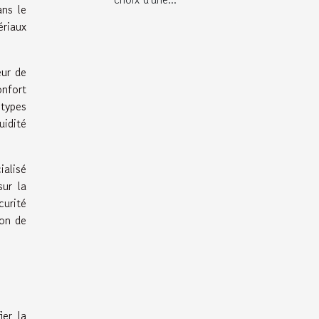
ans le
ériaux
eur de
onfort
 types
uidité
ialisé
sur la
curité
ion de
ier la