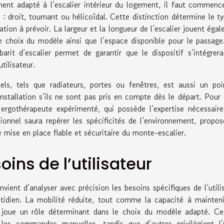
ent adapté à l’escalier intérieur du logement, il faut commenc
: droit, tournant ou hélicoïdal. Cette distinction détermine le t
ation à prévoir. La largeur et la longueur de l’escalier jouent éga
le choix du modèle ainsi que l’espace disponible pour le passag
arit d’escalier permet de garantir que le dispositif s’intégrer
tilisateur.
uels, tels que radiateurs, portes ou fenêtres, est aussi un po
nstallation s’ils ne sont pas pris en compte dès le départ. Pour 
un ergothérapeute expérimenté, qui possède l’expertise nécessair
sionnel saura repérer les spécificités de l’environnement, propos
 mise en place fiable et sécuritaire du monte-escalier.
ns de l’utilisateur
vient d’analyser avec précision les besoins spécifiques de l’utili
tidien. La mobilité réduite, tout comme la capacité à mainten
 joue un rôle déterminant dans le choix du modèle adapté. Cer
c les commandes manuelles, tandis que d’autres privilégient l