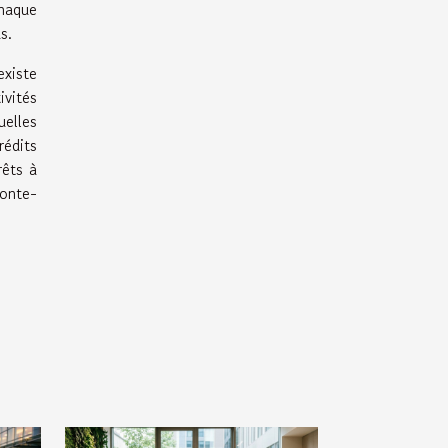
chaque
s.
existe
ivités
uelles
rédits
rêts à
monte-