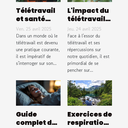
Télétravail
L'impact du
et santé
télétravail
mentale
sur la santé
Ven. 25 avril 2025
Jeu. 24 avril 2025
stratégies
mentale
Dans un monde où le
Face à l'essor du
pour
télétravail est devenu
solutions
télétravail et ses
une pratique courante,
répercussions sur
préserver
pour un
il est impératif de
notre quotidien, il est
son bien-
équilibre vie
s'interroger sur son...
primordial de se
être
pro-perso
pencher sur...
Guide
Exercices de
complet des
respiration