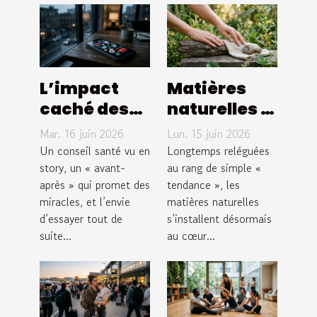
L’impact
Matières
caché des
naturelles :
réseaux
le choix du
Mar. 16 juin 2026
Lun. 15 juin 2026
sociaux sur
bien-être
Un conseil santé vu en
Longtemps reléguées
nos conseils
story, un « avant-
au bout des
au rang de simple «
après » qui promet des
tendance », les
santé
doigts
miracles, et l’envie
matières naturelles
d’essayer tout de
s’installent désormais
suite...
au cœur...