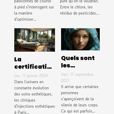
passionnés de course
pure qu’on le voudrait.
running en
une eau
à pied s'interrogent sur
Entre le chlore, les
été
sans
la manière
résidus de pesticides...
impuretés ?
d'optimiser...
Quels sont
La
les
certification
avantages
et les
Ven. 17 septembre
Jeu. 11 janvier 2024
de la
normes de
2021
Dans l'univers en
chirurgie
Il arrive que certaines
sécurité
constante évolution
personnes
des soins esthétiques,
esthétique
pour les
s’aperçoivent de la
les cliniques
?
cliniques
vilenie de leurs corps.
d'injections esthétiques
d'injections
Ce qui est parfois...
à Paris...