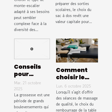
escalier
pour des
préparer des sorties
monte-escalier
adapté à
scolaires, le choix du
sorties
adapté à ses besoins
vos
sac à dos revêt une
peut sembler
scolaires ?
besoins ?
valeur capitale pour...
complexe face à la
diversité des...
Conseils
Comment
pour
choisir le
choisir les
Mar. 21 octobre
rembourrage
Lun. 6 octobre 2025
meilleurs
2025
idéal pour
Lorsqu'il s'agit d'offrir
soutiens
La grossesse est une
votre table
des séances de massage
période de grands
durant la
de qualité, le choix du
de massage ?
bouleversements qui
grossesse
rembourrage de la table