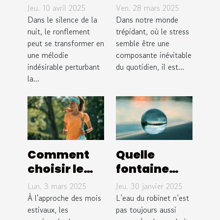
bandes
pour la
Jeu. 10 avril 2025
Ven. 28 mars 2025
nasales
gestion du
Dans le silence de la
Dans notre monde
pour réduire
nuit, le ronflement
stress
trépidant, où le stress
peut se transformer en
semble être une
le
techniques
une mélodie
composante inévitable
ronflement
simples
indésirable perturbant
du quotidien, il est...
pour un
la...
quotidien
apaisé
Comment
Quelle
choisir le
fontaine
meilleur
osmose
Lun. 3 mars 2025
Jeu. 30 janvier 2025
équipement
inverse
À l'approche des mois
L’eau du robinet n’est
pour le
estivaux, les
choisir pour
pas toujours aussi