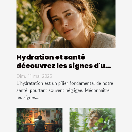
Hydration et santé
découvrez les signes d'une
déshydratation et les
Dim. 11 mai 2025
solutions pour y remédier
L’hydratation est un pilier fondamental de notre
santé, pourtant souvent négligée. Méconnaître
les signes...