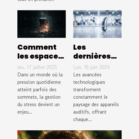
Comment
Les
les espaces
dernières
de rage
avancées
Jeu. 17 juillet 2025
Lun. 16 juin 2025
peuvent
en appareils
Dans un monde où la
Les avancées
transformer
pression quotidienne
auditifs
technologiques
atteint parfois des
transforment
la gestion
pour 2025
sommets, la gestion
constamment le
du stress ?
du stress devient un
paysage des appareils
enjeu...
auditifs, offrant
chaque...