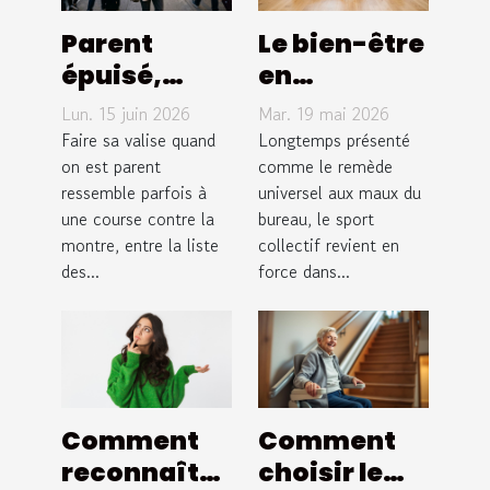
Parent
Le bien-être
épuisé,
en
voyage
entreprise
Lun. 15 juin 2026
Mar. 19 mai 2026
inoubliable :
passe-t-il
Faire sa valise quand
Longtemps présenté
mission
on est parent
forcément
comme le remède
ressemble parfois à
universel aux maux du
possible ?
par le sport
une course contre la
bureau, le sport
collectif ?
montre, entre la liste
collectif revient en
des...
force dans...
Comment
Comment
reconnaître
choisir le