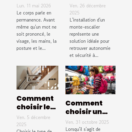
et analyser
monte-
Lun. 11 mai 2026
Ven. 26 décembre
les
escalier
Le corps parle en
2025
expressions
permanence. Avant
adapté à
L'installation d'un
même qu'un mot ne
monte-escalier
corporelles
vos besoins
soit prononcé, le
représente une
?
?
visage, les mains, la
solution idéale pour
posture et le...
retrouver autonomie
et sécurité à...
Comment
Comment
choisir le
choisir un
type de
Ven. 5 décembre
sac à dos
Ven. 31 octobre 2025
monte-
2025
ergonomique
Lorsqu'il s'agit de
Choisir le type de