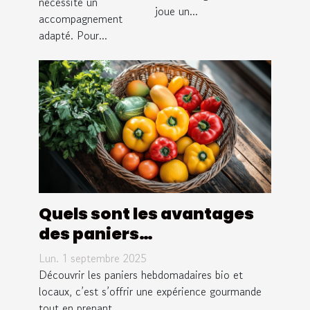
nécessite un
joue un...
accompagnement
adapté. Pour...
Quels sont les avantages
des paniers
hebdomadaires bio et
Lun. 1 septembre 2025
locaux ?
Découvrir les paniers hebdomadaires bio et
locaux, c’est s’offrir une expérience gourmande
tout en prenant...