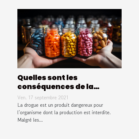
esthétiques
à Paris
Quelles sont les
conséquences de la
drogue sur la santé ?
Ven. 17 septembre 2021
La drogue est un produit dangereux pour
l’organisme dont la production est interdite.
Malgré les...