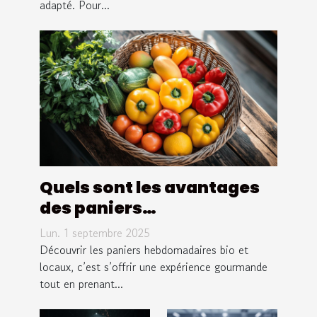
adapté. Pour...
Quels sont les avantages
des paniers
hebdomadaires bio et
Lun. 1 septembre 2025
locaux ?
Découvrir les paniers hebdomadaires bio et
locaux, c’est s’offrir une expérience gourmande
tout en prenant...