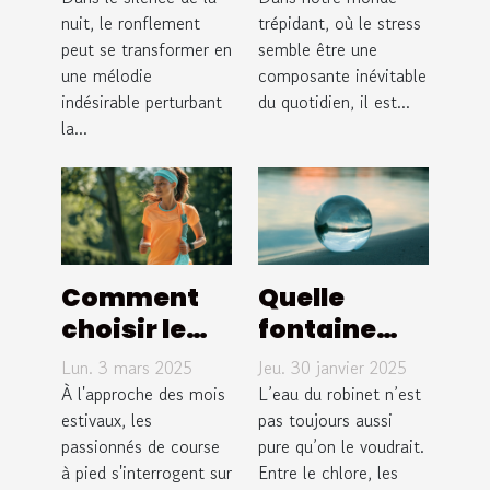
pour réduire
nuit, le ronflement
stress
trépidant, où le stress
peut se transformer en
semble être une
le
techniques
une mélodie
composante inévitable
ronflement
simples
indésirable perturbant
du quotidien, il est...
pour un
la...
quotidien
apaisé
Comment
Quelle
choisir le
fontaine
meilleur
osmose
Lun. 3 mars 2025
Jeu. 30 janvier 2025
équipement
inverse
À l'approche des mois
L’eau du robinet n’est
pour le
estivaux, les
choisir pour
pas toujours aussi
passionnés de course
pure qu’on le voudrait.
running en
une eau
à pied s'interrogent sur
Entre le chlore, les
été
sans