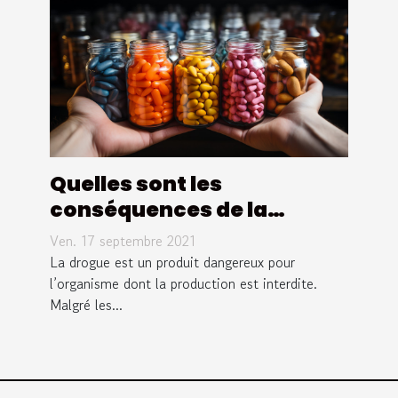
à Paris
Quelles sont les
conséquences de la
drogue sur la santé ?
Ven. 17 septembre 2021
La drogue est un produit dangereux pour
l’organisme dont la production est interdite.
Malgré les...