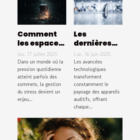
Comment
Les
les espaces
dernières
de rage
avancées
Jeu. 17 juillet 2025
Lun. 16 juin 2025
peuvent
en appareils
Dans un monde où la
Les avancées
transformer
pression quotidienne
auditifs
technologiques
atteint parfois des
transforment
la gestion
pour 2025
sommets, la gestion
constamment le
du stress ?
du stress devient un
paysage des appareils
enjeu...
auditifs, offrant
chaque...