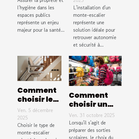
de
l’hygiène dans les
adapté à
L'installation d'un
espaces publics
monte-escalier
nettoyage
vos besoins
représente un enjeu
représente une
dans les
?
majeur pour la santé...
solution idéale pour
espaces
retrouver autonomie
publics ?
et sécurité à...
Comment
Comment
choisir le
choisir un
type de
Ven. 5 décembre
sac à dos
Ven. 31 octobre 2025
monte-
2025
ergonomique
Lorsqu'il s'agit de
escalier
Choisir le type de
pour des
préparer des sorties
monte-escalier
adapté à
scolaires, le choix du