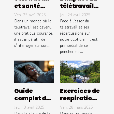
et santé
télétravail
mentale
sur la santé
Ven. 25 avril 2025
Jeu. 24 avril 2025
stratégies
mentale
Dans un monde où le
Face à l'essor du
pour
télétravail est devenu
solutions
télétravail et ses
une pratique courante,
répercussions sur
préserver
pour un
il est impératif de
notre quotidien, il est
son bien-
équilibre vie
s'interroger sur son...
primordial de se
être
pro-perso
pencher sur...
Guide
Exercices de
complet des
respiration
bandes
pour la
Jeu. 10 avril 2025
Ven. 28 mars 2025
nasales
gestion du
Dans le silence de la
Dans notre monde