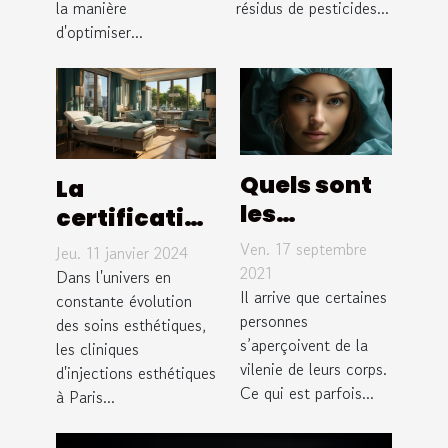
la manière
résidus de pesticides...
impuretés ?
d'optimiser...
Quels sont
La
les
certification
avantages
et les
Ven. 17 septembre
Jeu. 11 janvier 2024
de la
normes de
2021
Dans l'univers en
chirurgie
Il arrive que certaines
sécurité
constante évolution
personnes
des soins esthétiques,
esthétique
pour les
s’aperçoivent de la
les cliniques
?
cliniques
vilenie de leurs corps.
d'injections esthétiques
d'injections
Ce qui est parfois...
à Paris...
esthétiques