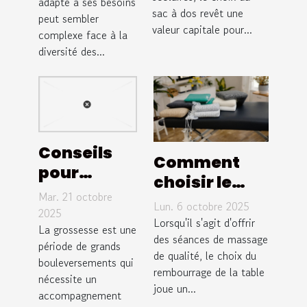
sorties
adapté à ses besoins
vos
sac à dos revêt une
peut sembler
scolaires ?
besoins ?
valeur capitale pour...
complexe face à la
diversité des...
Conseils
Comment
pour
choisir le
choisir les
Mar. 21 octobre
rembourrage
Lun. 6 octobre 2025
meilleurs
2025
idéal pour
Lorsqu'il s'agit d'offrir
soutiens
La grossesse est une
votre table
des séances de massage
période de grands
durant la
de qualité, le choix du
de massage ?
bouleversements qui
grossesse
rembourrage de la table
nécessite un
joue un...
accompagnement