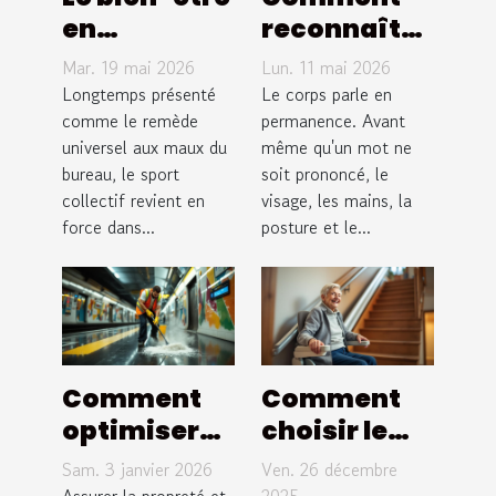
en
reconnaître
entreprise
et analyser
Mar. 19 mai 2026
Lun. 11 mai 2026
passe-t-il
les
Longtemps présenté
Le corps parle en
forcément
comme le remède
expressions
permanence. Avant
universel aux maux du
même qu'un mot ne
par le sport
corporelles
bureau, le sport
soit prononcé, le
collectif ?
?
collectif revient en
visage, les mains, la
force dans...
posture et le...
Comment
Comment
optimiser
choisir le
les
monte-
Sam. 3 janvier 2026
Ven. 26 décembre
protocoles
escalier
Assurer la propreté et
2025