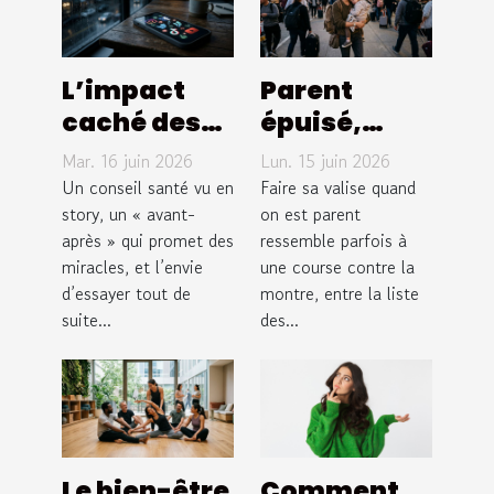
L’impact
Parent
caché des
épuisé,
réseaux
voyage
Mar. 16 juin 2026
Lun. 15 juin 2026
sociaux sur
inoubliable :
Un conseil santé vu en
Faire sa valise quand
nos conseils
story, un « avant-
mission
on est parent
après » qui promet des
ressemble parfois à
santé
possible ?
miracles, et l’envie
une course contre la
d’essayer tout de
montre, entre la liste
suite...
des...
Le bien-être
Comment