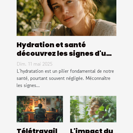
Hydration et santé
découvrez les signes d'une
déshydratation et les
Dim. 11 mai 2025
solutions pour y remédier
L’hydratation est un pilier fondamental de notre
santé, pourtant souvent négligée. Méconnaître
les signes...
Télétravail
L'impact du