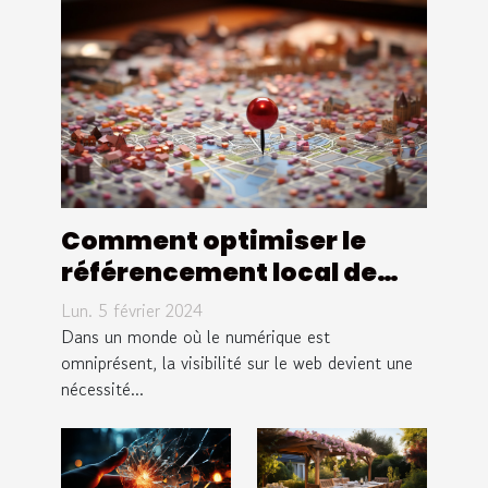
Comment optimiser le
référencement local de
votre site internet à
Lun. 5 février 2024
Pulversheim
Dans un monde où le numérique est
omniprésent, la visibilité sur le web devient une
nécessité...