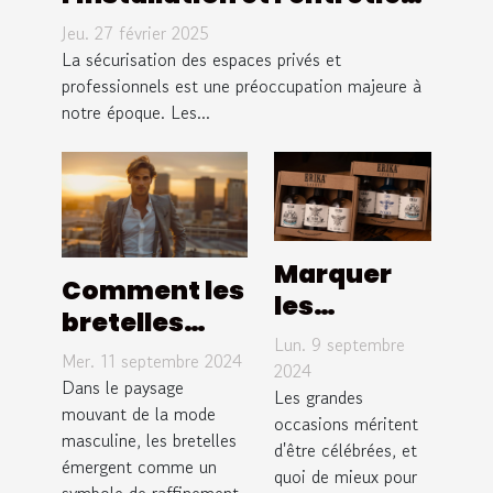
des portails à contrôle
Jeu. 27 février 2025
d'accès
La sécurisation des espaces privés et
professionnels est une préoccupation majeure à
notre époque. Les...
Marquer
Comment les
les
bretelles
grandes
Lun. 9 septembre
redéfinissent
Mer. 11 septembre 2024
occasions :
2024
l'élégance
Dans le paysage
offrir
Les grandes
masculine
mouvant de la mode
occasions méritent
uncde
masculine, les bretelles
moderne
d'être célébrées, et
qualité !
émergent comme un
quoi de mieux pour