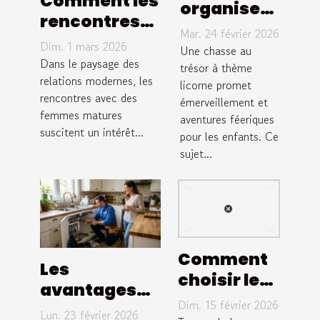
Comment les
organiser
rencontres
une
Mar. 24 février 2026
avec des
Dim. 1 mars 2026
chasse au
Une chasse au
femmes
Dans le paysage des
trésor à
trésor à thème
matures
relations modernes, les
licorne promet
thème
rencontres avec des
transforment
émerveillement et
licorne
femmes matures
aventures féeriques
les relations
pour
suscitent un intérêt...
pour les enfants. Ce
modernes ?
enfants ?
sujet...
Comment
Les
choisir le
avantages
leurre
Dim. 15 février 2026
d'une
Lun. 23 février 2026