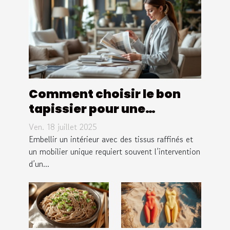
Comment choisir le bon
tapissier pour une
décoration intérieure
Ven. 18 juillet 2025
personnalisée ?
Embellir un intérieur avec des tissus raffinés et
un mobilier unique requiert souvent l’intervention
d’un...