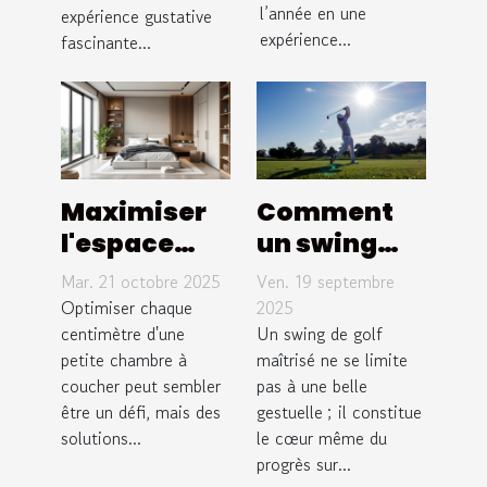
?
l’année en une
expérience gustative
expérience...
fascinante...
Maximiser
Comment
l'espace
un swing
dans une
efficace
Mar. 21 octobre 2025
Ven. 19 septembre
petite
peut
Optimiser chaque
2025
chambre à
centimètre d'une
transformer
Un swing de golf
petite chambre à
maîtrisé ne se limite
coucher
votre jeu de
coucher peut sembler
pas à une belle
golf ?
être un défi, mais des
gestuelle ; il constitue
solutions...
le cœur même du
progrès sur...