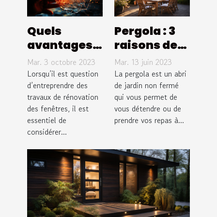
Quels
Pergola : 3
avantages à
raisons de
remplacer
l’installer
Mar. 3 octobre 2023
Mar. 13 juin 2023
vos fenêtres
dans votre
Lorsqu’il est question
La pergola est un abri
par des
d’entreprendre des
jardin
de jardin non fermé
travaux de rénovation
qui vous permet de
verres de
des fenêtres, il est
vous détendre ou de
sécurité?
essentiel de
prendre vos repas à...
considérer...