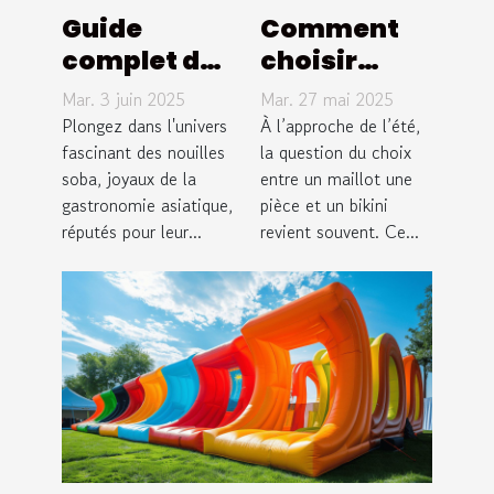
Guide
Comment
complet des
choisir
nouilles
entre un
Mar. 3 juin 2025
Mar. 27 mai 2025
soba :
maillot une
Plongez dans l'univers
À l’approche de l’été,
origine,
fascinant des nouilles
pièce et un
la question du choix
soba, joyaux de la
entre un maillot une
préparation
bikini pour
gastronomie asiatique,
pièce et un bikini
et recettes
l'été ?
réputés pour leur...
revient souvent. Ce...