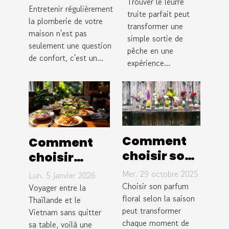
truite idéal
Trouver le leurre
maintenance
Entretenir régulièrement
pour
truite parfait peut
régulière de
la plomberie de votre
transformer une
différentes
maison n'est pas
votre
simple sortie de
rivières ?
seulement une question
pêche en une
plomberie
de confort, c'est un...
expérience...
Comment
Comment
choisir son
choisir
parfum
entre plats
Mer. 29 octobre 2025
Lun. 5 janvier 2026
floral pour
thaïlandais
Choisir son parfum
Voyager entre la
chaque
floral selon la saison
et
Thaïlande et le
peut transformer
Vietnam sans quitter
saison ?
vietnamiens
chaque moment de
sa table, voilà une