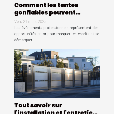
Comment les tentes
gonflables peuvent
dynamiser votre présence
Ven. 21 mars 2025
événementielle
Les événements professionnels représentent des
opportunités en or pour marquer les esprits et se
démarquer...
Tout savoir sur
l'installation et l'entretien