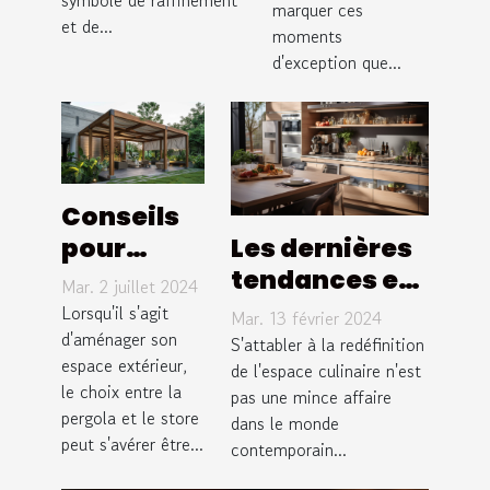
symbole de raffinement
marquer ces
et de...
moments
d'exception que...
Conseils
Les dernières
pour
tendances en
choisir
Mar. 2 juillet 2024
matière de
entre
Lorsqu'il s'agit
Mar. 13 février 2024
conception de
pergola et
d'aménager son
S'attabler à la redéfinition
espace extérieur,
cuisines pour
de l'espace culinaire n'est
store pour
le choix entre la
pas une mince affaire
optimiser
votre
pergola et le store
dans le monde
l'espace et la
extérieur
peut s'avérer être...
contemporain...
fonctionnalité