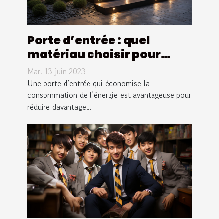
Porte d’entrée : quel
matériau choisir pour
réduire la consommation
Mar. 13 juin 2023
électrique ?
Une porte d’entrée qui économise la
consommation de l’énergie est avantageuse pour
réduire davantage...