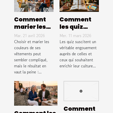
Comment
Comment
marier les
les quiz
couleurs de
améliorent-
Mar. 21 avril 2026
Mer. 11 mars 2026
vos
ils votre
Choisir et marier les
Les quiz suscitent un
vêtements
couleurs de ses
culture
véritable engouement
vêtements peut
auprès de celles et
pour un look
générale ?
sembler compliqué,
ceux qui souhaitent
harmonieux
mais le résultat en
enrichir leur culture...
?
vaut la peine :...
Comment