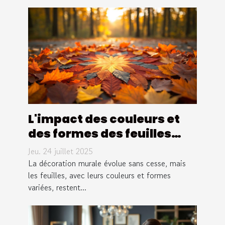
L'impact des couleurs et
des formes des feuilles
dans la décoration murale
Jeu. 24 juillet 2025
La décoration murale évolue sans cesse, mais
les feuilles, avec leurs couleurs et formes
variées, restent...