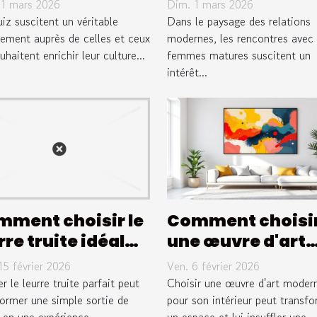
11 mars 2026
Dim. 1 mars 2026
érale ?
matures
iz suscitent un véritable
Dans le paysage des relations
ement auprès de celles et ceux
transforment les
modernes, les rencontres avec
uhaitent enrichir leur culture...
femmes matures suscitent un
relations moder
intérêt...
?
ment choisir le
Comment choisi
rre truite idéal
une œuvre d'art
r différentes
moderne pour s
15 février 2026
Ven. 6 février 2026
ières ?
intérieur ?
r le leurre truite parfait peut
Choisir une œuvre d'art moder
former une simple sortie de
pour son intérieur peut transf