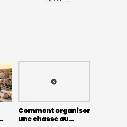
Comment organiser
une chasse au
trésor à thème