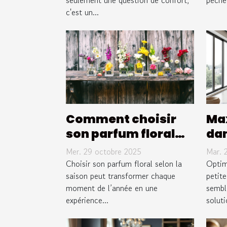
seulement une question de confort,
pêche
c'est un...
Comment choisir
Max
son parfum floral
dan
pour chaque saison
ch
Mer. 29 octobre 2025
Mar. 
?
Choisir son parfum floral selon la
Optim
saison peut transformer chaque
petit
moment de l’année en une
semble
expérience...
soluti