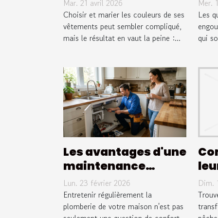
Mar. 21 avril 2026
Mer. 
look harmonieux ?
gén
Choisir et marier les couleurs de ses
Les qu
vêtements peut sembler compliqué,
engou
mais le résultat en vaut la peine :...
qui so
Les avantages d'une
Com
maintenance
leu
régulière de votre
pou
Lun. 23 février 2026
Dim. 
plomberie
riv
Entretenir régulièrement la
Trouve
plomberie de votre maison n'est pas
trans