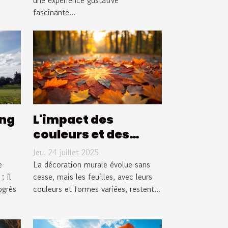
une expérience gustative
fascinante...
ng
L'impact des
couleurs et des
re
formes des feuilles
Jeu. 24 juillet 2025
dans la décoration
e
La décoration murale évolue sans
; il
murale
cesse, mais les feuilles, avec leurs
ogrès
couleurs et formes variées, restent...