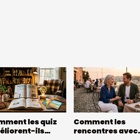
mment les quiz
Comment les
liorent-ils
rencontres avec
re culture
des femmes