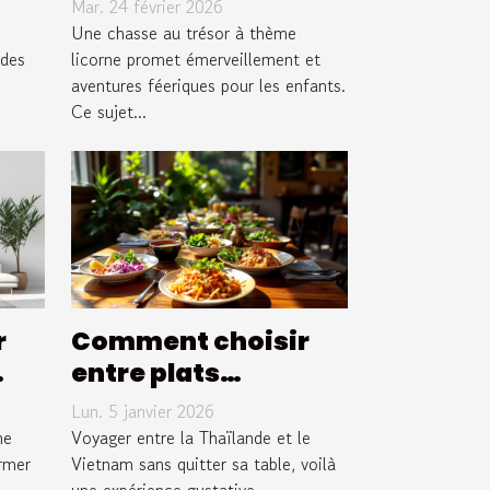
Mar. 24 février 2026
licorne pour
Une chasse au trésor à thème
 des
enfants ?
licorne promet émerveillement et
aventures féeriques pour les enfants.
nes
Ce sujet...
r
Comment choisir
entre plats
on
thaïlandais et
Lun. 5 janvier 2026
vietnamiens ?
ne
Voyager entre la Thaïlande et le
ormer
Vietnam sans quitter sa table, voilà