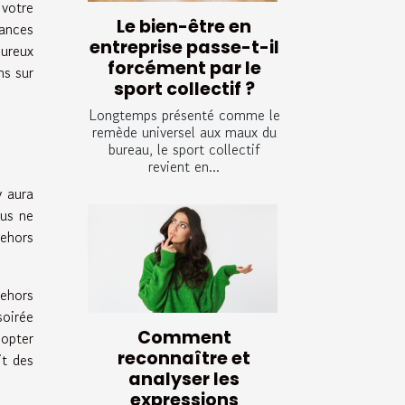
 votre
Le bien-être en
ances
entreprise passe-t-il
eureux
forcément par le
ns sur
sport collectif ?
Longtemps présenté comme le
remède universel aux maux du
bureau, le sport collectif
revient en...
y aura
ous ne
dehors
dehors
soirée
Comment
 opter
reconnaître et
it des
analyser les
expressions