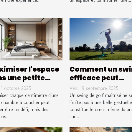
 en une expérience...
un espace et lui insuffler une...
imiser l'espace
Comment un swi
s une petite
efficace peut
ambre à coucher
transformer vot
21 octobre 2025
Ven. 19 septembre 2025
jeu de golf ?
iser chaque centimètre d'une
Un swing de golf maîtrisé ne s
e chambre à coucher peut
limite pas à une belle gestuelle 
r être un défi, mais des
constitue le cœur même du pr
ons...
sur...