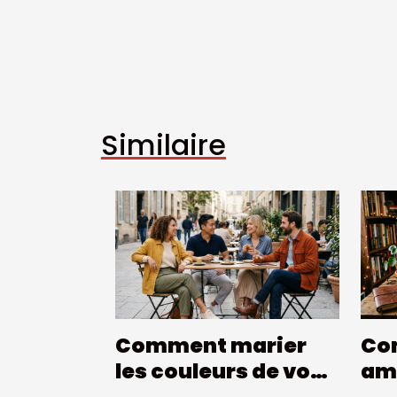
Similaire
Comment marier
Co
les couleurs de vos
amé
vêtements pour un
vot