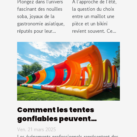
soba :
maillot une
Plongez dans l'univers
À l’approche de l’été,
origine,
fascinant des nouilles
pièce et un
la question du choix
soba, joyaux de la
entre un maillot une
préparation
bikini pour
gastronomie asiatique,
pièce et un bikini
et recettes
l'été ?
réputés pour leur...
revient souvent. Ce...
Comment les tentes
gonflables peuvent
dynamiser votre présence
Ven. 21 mars 2025
événementielle
Les événements professionnels représentent des