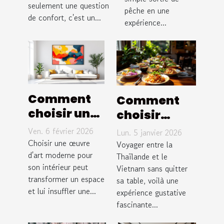
rivières ?
seulement une question
pêche en une
plomberie
de confort, c'est un...
expérience...
Comment
Comment
choisir une
choisir
œuvre d'art
entre plats
Ven. 6 février 2026
Lun. 5 janvier 2026
moderne
thaïlandais
Choisir une œuvre
Voyager entre la
pour son
d'art moderne pour
et
Thaïlande et le
son intérieur peut
Vietnam sans quitter
intérieur ?
vietnamiens
transformer un espace
sa table, voilà une
?
et lui insuffler une...
expérience gustative
fascinante...