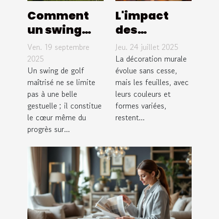
Comment
L'impact
un swing
des
efficace
couleurs et
Ven. 19 septembre
Jeu. 24 juillet 2025
peut
des formes
2025
La décoration murale
transformer
Un swing de golf
des feuilles
évolue sans cesse,
maîtrisé ne se limite
mais les feuilles, avec
votre jeu de
dans la
pas à une belle
leurs couleurs et
golf ?
décoration
gestuelle ; il constitue
formes variées,
murale
le cœur même du
restent...
progrès sur...