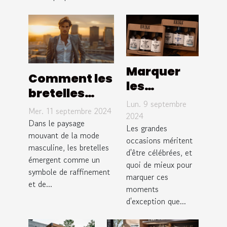
Marquer
Comment les
les
bretelles
grandes
Lun. 9 septembre
redéfinissent
Mer. 11 septembre 2024
occasions :
2024
l'élégance
Dans le paysage
offrir
Les grandes
masculine
mouvant de la mode
occasions méritent
uncde
masculine, les bretelles
moderne
d'être célébrées, et
qualité !
émergent comme un
quoi de mieux pour
symbole de raffinement
marquer ces
et de...
moments
d'exception que...