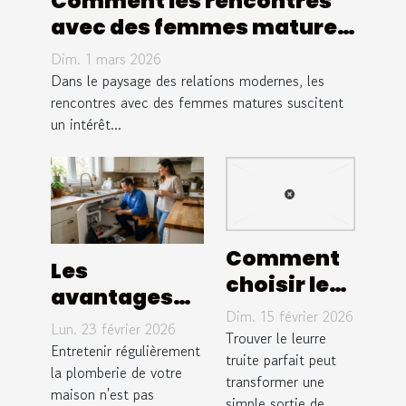
Comment les rencontres
avec des femmes matures
transforment les relations
Dim. 1 mars 2026
modernes ?
Dans le paysage des relations modernes, les
rencontres avec des femmes matures suscitent
un intérêt...
Comment
Les
choisir le
avantages
leurre
Dim. 15 février 2026
d'une
Lun. 23 février 2026
truite idéal
Trouver le leurre
maintenance
Entretenir régulièrement
pour
truite parfait peut
régulière de
la plomberie de votre
transformer une
différentes
maison n'est pas
votre
simple sortie de