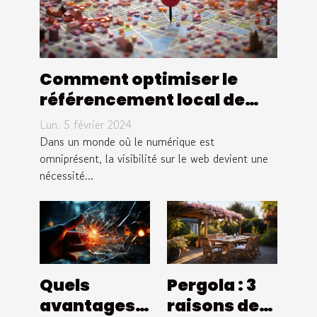
Comment optimiser le
référencement local de
votre site internet à
Lun. 5 février 2024
Pulversheim
Dans un monde où le numérique est
omniprésent, la visibilité sur le web devient une
nécessité...
Quels
Pergola : 3
avantages à
raisons de