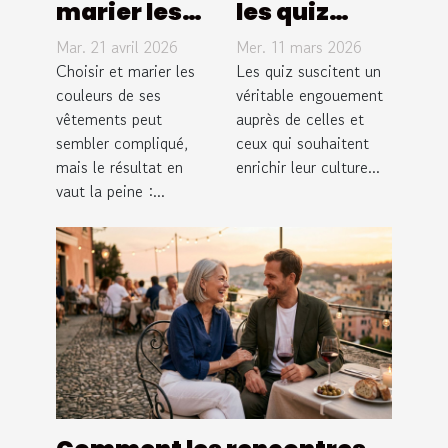
marier les
les quiz
couleurs de
améliorent-
Mar. 21 avril 2026
Mer. 11 mars 2026
vos
ils votre
Choisir et marier les
Les quiz suscitent un
vêtements
couleurs de ses
culture
véritable engouement
vêtements peut
auprès de celles et
pour un look
générale ?
sembler compliqué,
ceux qui souhaitent
harmonieux
mais le résultat en
enrichir leur culture...
?
vaut la peine :...