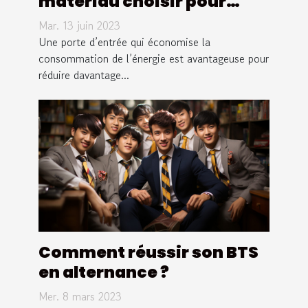
matériau choisir pour
réduire la consommation
Mar. 13 juin 2023
électrique ?
Une porte d’entrée qui économise la
consommation de l’énergie est avantageuse pour
réduire davantage...
Comment réussir son BTS
en alternance ?
Mer. 8 mars 2023