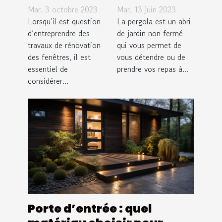
remplacer
l’installer
Mar. 3 octobre 2023
Mar. 13 juin 2023
vos fenêtres
dans votre
Lorsqu’il est question
La pergola est un abri
par des
d’entreprendre des
jardin
de jardin non fermé
travaux de rénovation
qui vous permet de
verres de
des fenêtres, il est
vous détendre ou de
sécurité?
essentiel de
prendre vos repas à...
considérer...
Porte d’entrée : quel