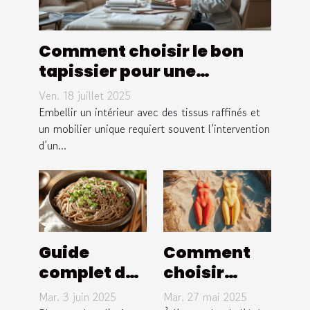
Comment choisir le bon
tapissier pour une
décoration intérieure
Ven. 18 juillet 2025
personnalisée ?
Embellir un intérieur avec des tissus raffinés et
un mobilier unique requiert souvent l’intervention
d’un...
Guide
Comment
complet des
choisir
nouilles
entre un
Mar. 3 juin 2025
Mar. 27 mai 2025