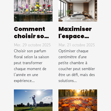
Comment
Maximiser
choisir son
l'espace
parfum
dans une
Mer. 29 octobre 2025
Mar. 21 octobre 2025
floral pour
petite
Choisir son parfum
Optimiser chaque
chaque
floral selon la saison
chambre à
centimètre d'une
peut transformer
petite chambre à
saison ?
coucher
chaque moment de
coucher peut sembler
l’année en une
être un défi, mais des
expérience...
solutions...