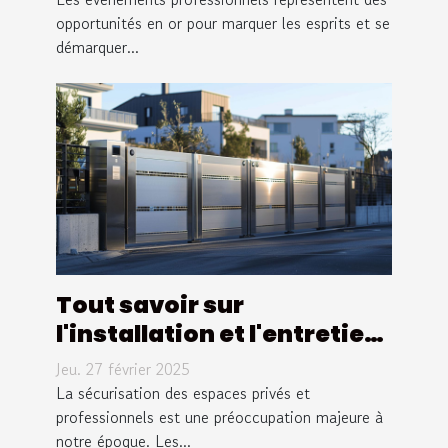
opportunités en or pour marquer les esprits et se
démarquer...
Tout savoir sur
l'installation et l'entretien
des portails à contrôle
Jeu. 27 février 2025
d'accès
La sécurisation des espaces privés et
professionnels est une préoccupation majeure à
notre époque. Les...