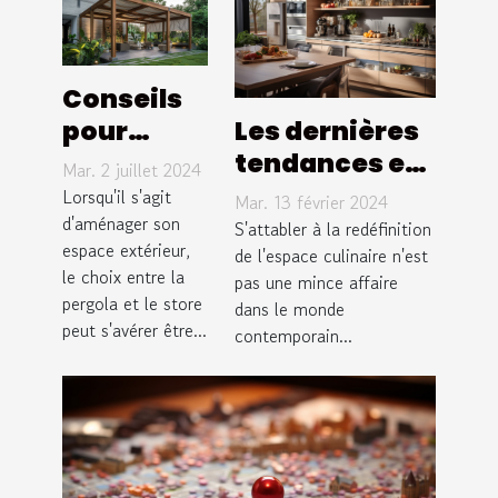
Conseils
Les dernières
pour
tendances en
choisir
Mar. 2 juillet 2024
matière de
entre
Lorsqu'il s'agit
Mar. 13 février 2024
conception de
pergola et
d'aménager son
S'attabler à la redéfinition
espace extérieur,
cuisines pour
de l'espace culinaire n'est
store pour
le choix entre la
pas une mince affaire
optimiser
votre
pergola et le store
dans le monde
l'espace et la
extérieur
peut s'avérer être...
contemporain...
fonctionnalité