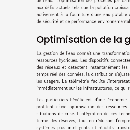
de l’eau. L’optimisation des procédés par osm
aux défis actuels tels que la pollution croissa
activement à la fourniture d’une eau potable 
de sécurité et de performance environnementale,
Optimisation de la 
La gestion de l'eau connaît une transformatio
ressources hydriques. Les dispositifs connect
des réseaux et détectent instantanément les f
temps réel des données, la distribution s'ajust
les usagers. La télémétrie facilite l'interprét
immédiatement sur les infrastructures, ce qui ré
Les particuliers bénéficient d'une économie d
profitent d'une optimisation des ressource
situations de crise. L'intégration de ces tech
terme des réserves, tout en réduisant l'empr
systèmes plus intelligents et réactifs trans