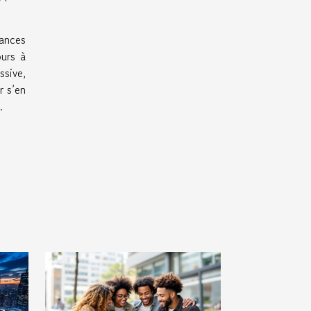
tances
ours à
ssive,
r s’en
.