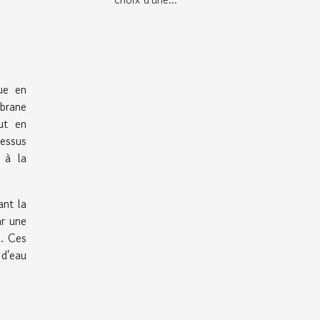
ue en
mbrane
ut en
essus
 à la
ant la
ar une
e. Ces
 d'eau