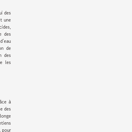
ui des
nt une
ides,
te des
 d’eau
ion de
on des
e les
râce à
le des
olonge
etiens
, pour