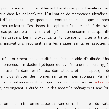
 purification sont indéniablement bénéfiques pour l'amélioration
que dans les collectivités. L'utilisation de membranes ultrafines
d'éliminer un large spectre de contaminants, tels que les bact
et métaux lourds. Ces dispositifs sophistiqués, combinés à des av
 eau potable plus pure, sûre et agréable à consommer, ce qui inf
les usagers. Les micro-polluants, longtemps difficiles à traiter
 innovations, réduisant ainsi les risques sanitaires associés
 très fortement de la qualité de l'eau potable distribuée. Un
 nombreuses maladies hydriques et favorise une meilleure hygi
tion avancée dans les réseaux domestiques et municipaux, il d
n plus strictes des normes sanitaires internationales. Par ail
omme un adoucisseur d eau, que l’on peut découvrir sur
adoucis
re, prolongeant la durée de vie des appareils ménagers et amélior
tion et de filtration ne cesse de transformer le secteur du trai