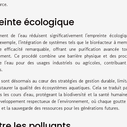
rce.
einte écologique
ent de l'eau réduisent significativement l'empreinte écologiq
r exemple, l'intégration de systèmes tels que le bioréacteur à me
 efficacité remarquable, offrant une purification avancée to
nnement. Ce procédé combine une barrière physique et des proc
e l'eau pour des usages industriels ou agricoles, contribuant
s.
s sont désormais au cœur des stratégies de gestion durable, limit
estaurer la qualité des écosystèmes aquatiques. Cela se traduit p
ns les cours d'eau, protégeant la biodiversité et la santé humain
éveloppement respectueux de l'environnement, où chaque goutte
on et la sauvegarde des ressources pour les générations futures.
re les polluants