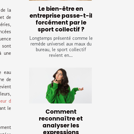
Le bien-être en
 de la
entreprise passe-t-il
 et de
forcément par le
éries,
sport collectif ?
ancées
Longtemps présenté comme le
luence
remède universel aux maux du
, sont
bureau, le sport collectif
 à une
revient en...
e eau
ène de
evient
leurs,
seur d
ant le
Comment
reconnaître et
analyser les
tement
expressions