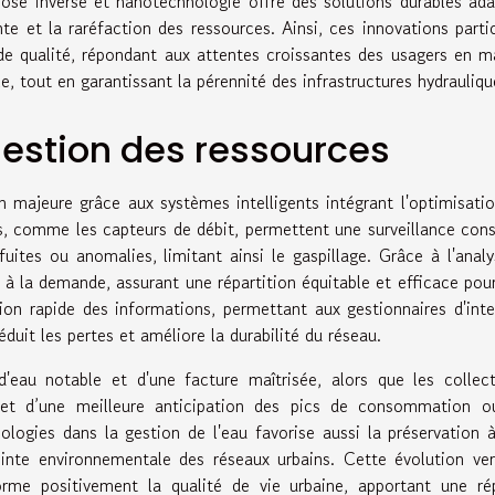
ose inverse et nanotechnologie offre des solutions durables ad
nte et la raréfaction des ressources. Ainsi, ces innovations parti
de qualité, répondant aux attentes croissantes des usagers en m
 tout en garantissant la pérennité des infrastructures hydrauliqu
gestion des ressources
n majeure grâce aux systèmes intelligents intégrant l'optimisati
és, comme les capteurs de débit, permettent une surveillance con
uites ou anomalies, limitant ainsi le gaspillage. Grâce à l'anal
e à la demande, assurant une répartition équitable et efficace pou
ation rapide des informations, permettant aux gestionnaires d'inte
duit les pertes et améliore la durabilité du réseau.
'eau notable et d'une facture maîtrisée, alors que les collect
s et d’une meilleure anticipation des pics de consommation o
nologies dans la gestion de l'eau favorise aussi la préservation 
einte environnementale des réseaux urbains. Cette évolution ve
forme positivement la qualité de vie urbaine, apportant une r