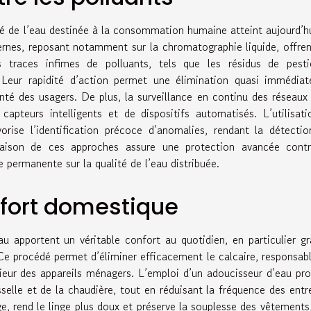
ité de l’eau destinée à la consommation humaine atteint aujourd’h
rnes, reposant notamment sur la chromatographie liquide, offre
traces infimes de polluants, tels que les résidus de pestic
. Leur rapidité d’action permet une élimination quasi immédia
nté des usagers. De plus, la surveillance en continu des réseaux
capteurs intelligents et de dispositifs automatisés. L’utilisat
avorise l’identification précoce d’anomalies, rendant la détecti
naison de ces approches assure une protection avancée contr
 permanente sur la qualité de l’eau distribuée.
nfort domestique
au apportent un véritable confort au quotidien, en particulier g
 Ce procédé permet d’éliminer efficacement le calcaire, responsab
érieur des appareils ménagers. L’emploi d’un adoucisseur d’eau pr
isselle et de la chaudière, tout en réduisant la fréquence des entr
e, rend le linge plus doux et préserve la souplesse des vêtements