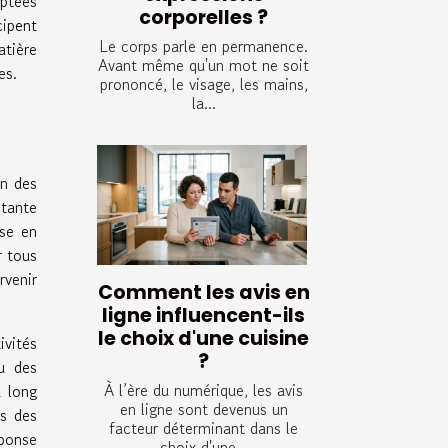
aptées
corporelles ?
cipent
Le corps parle en permanence.
atière
Avant même qu'un mot ne soit
es.
prononcé, le visage, les mains,
la...
on des
stante
yse en
r tous
rvenir
Comment les avis en
ligne influencent-ils
le choix d'une cuisine
ivités
?
u des
À l’ère du numérique, les avis
à long
en ligne sont devenus un
rs des
facteur déterminant dans le
éponse
choix d'une...